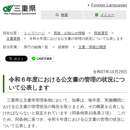
Foreign Languages
検索
メニュー
三重県公式ウェブ
サイト
現在位置：
トップページ
>
県政・お知らせ情報
>
県政運営
>
文書業務
>
令和６年度における公文書の管理の状況について公表します
担当所属：
県庁の組織一覧 >
総務部 >
文書・情報公開課
令和07年10月29日
令和６年度における公文書の管理の状況につ
いて公表します
三重県公文書等管理条例において、知事は、毎年度、実施機関に
おける公文書の管理状況の報告を取りまとめ、その概要を公表しな
ければならないと規定されています（同条例第10条第２項）。この
ため、同条例に基づき、令和６年度における公文書の管理の状況に
ついて公表します。