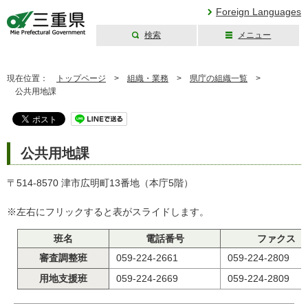
Foreign Languages
検索
メニュー
三重県公式ウェブ
サイト
現在位置：
トップページ
>
組織・業務
>
県庁の組織一覧
>
公共用地課
公共用地課
〒514-8570 津市広明町13番地（本庁5階）
※左右にフリックすると表がスライドします。
班名
電話番号
ファクス
審査調整班
059-224-2661
059-224-2809
用地支援班
059-224-2669
059-224-2809