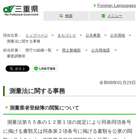
Foreign Languages
検索
メニュー
三重県公式ウェブ
サイト
現在位置：
トップページ
>
まちづくり
>
公共事業
>
公共用地
>
測量法に関する事務
担当所属：
県庁の組織一覧 >
県土整備部
>
公共用地課
>
審査調整班
令和08年01月23日
測量法に関する事務
測量業者登録簿の閲覧について
測量法第５５条の１２第１項の規定により同条同項各号
に掲げる書類又は同条第２項各号に掲げる書類を公衆の閲