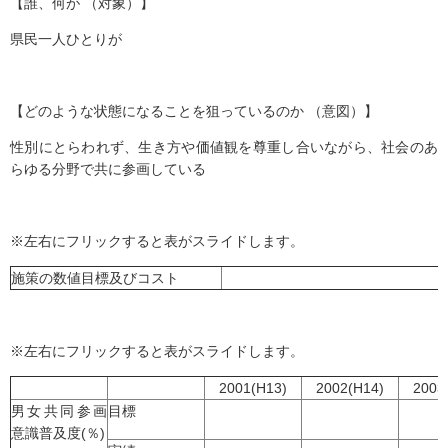
【誰、何が （対象）】
県民一人ひとりが
【どのような状態になることを狙っているのか （意図）】
性別にとらわれず、生き方や価値観を尊重し合いながら、社会のあ
らゆる分野で共に参画している
※左右にフリックすると表がスライドします。
施策の数値目標及びコスト
※左右にフリックすると表がスライドします。
2001(H13)
2002(H14)
2003
男女共同参画
目標
意識普及度(％)