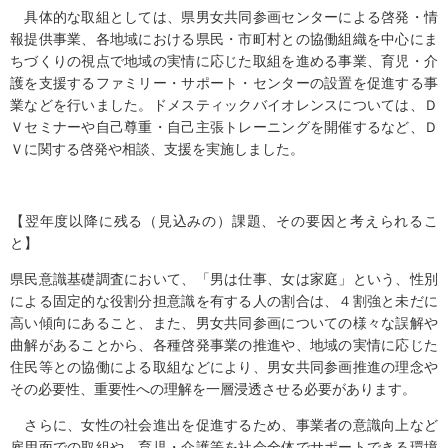
具体的な取組としては、県男女共同参画センターによる啓発・情
報提供事業、各地域における県民・市町村との協働組織を中心にま
ちづくりの視点で地域の実情に応じた取組を進める事業、育児・介
護を支援するファミリー・サポート・センターの設置を促進する事
業などを行いました。ドメスティックバイオレンスについては、Ｄ
Ｖセミナーや自己尊重・自己主張トレーニングを開催するなど、Ｄ
Ｖに関する啓発や相談、支援を実施しました。
【翌年度以降に残る（見込みの）課題、その要因と考えられるこ
と】
県民意識基礎調査において、「男は仕事、女は家庭」という、性別
による固定的な役割分担意識を有する人の割合は、４割強と未だに
高い傾向にあること、また、男女共同参画についての様々な誤解や
曲解があることから、各種啓発事業の推進や、地域の実情に応じた
住民等との協働による取組などにより、男女共同参画推進の理念や
その必要性、重要性への理解を一層浸透させる必要があります。
さらに、女性の社会進出を促進するため、事業者の意識向上など
雇用面での取組や、育児・介護等を社会全体でサポートできる環境