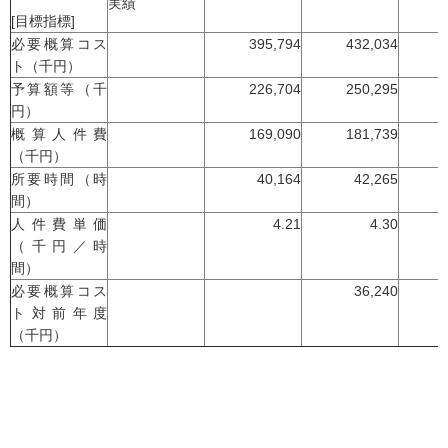
実績
[目標指標]
必要概算コス
395,794
432,034
ト（千円）
予算額等（千
226,704
250,295
円）
概算人件費
169,090
181,739
（千円）
所要時間（時
40,164
42,265
間）
人件費単価
4.21
4.30
（千円／時
間）
必要概算コス
36,240
ト対前年度
（千円）