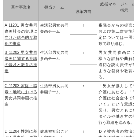
総括マネージャーの
基本事業名
担当チーム
指示
改革方向
A 11201 男女共同
生活部男女共同
↑
審議会からの提言の
参画社会の実現に
参画チーム
および第二次実施計
向けた総合的な取
定については一層の
組の推進
政で取り組む。
B 11202 男女共同
生活部男女共同
↑
男女共同参画につ
参画に関する意識
参画チーム
様々な誤解や曲解に
の普及と教育の推
適切な説明責任が果
進
ような啓発や教育を
る。
C 11203 家庭・職
生活部男女共同
↑
「男女が協力して子
場・地域における
参画チーム
介護にあたる」「子
男女共同参画の推
介護は社会全体で対
進
いく」という意識の
図り、男女ともに生
タイルや働き方の見
行う取組を進める。
D 11204 性別に基
健康福祉部こど
↑
ＤＶ被害者の救済お