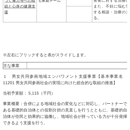
づく暴力等への取
も家庭チーム
害者に対する治療の
組と心身の健康支
また、不妊に悩む男
援
する相談・治療の充
る。
※左右にフリックすると表がスライドします。
主な事業
１ 男女共同参画地域エンパワメント支援事業【基本事業名
11201 男女共同参画社会の実現に向けた総合的な取組の推進】
当初予算額： 5,115（千円）
事業概要：合併による地域社会の変化などに対応し、パートナーで
ある基礎的自治体との役割分担の見直しを行うとともに、基礎的自
治体が住民と効果的に協働し、地域社会が持っている力が十分発揮
できるよう支援を行う。