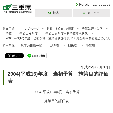
Foreign Languages
検索
メニュー
三重県公式ウェブ
サイト
現在位置：
トップページ
>
県政・お知らせ情報
>
予算執行・財政
>
予算
>
平成１６年度
>
平成１６年度当初予算要求状況
>
2004(平成16)年度 当初予算 施策目的評価表/112 男女共同参画社会の実現
担当所属：
県庁の組織一覧 >
総務部 >
財政課
>
予算班
平成25年06月07日
2004(平成16)年度 当初予算 施策目的評価
表
2004(平成16)年度 当初予算
施策目的評価表