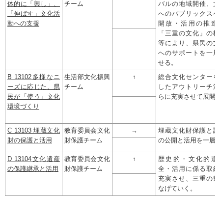
体的に「興し」、
チーム
バルの地域開催、文
「伸ばす」文化活
へのパブリックスペ
動への支援
開放・活用の推進
「三重の文化」の機
等により、県民の文
へのサポートを一層
せる。
B 13102多様なニ
生活部文化振興
↑
総合文化センターを
ーズに応じた、県
チーム
したアウトリーチ活
民が「使う」文化
らに充実させて展開
環境づくり
C 13103 埋蔵文化
教育委員会文化
→
埋蔵文化財保護と調
財の保護と活用
財保護チーム
の公開と活用を一層
D 13104文化遺産
教育委員会文化
↑
歴史的・文化的遺
の保護継承と活用
財保護チーム
全・活用に係る取組
充実させ、三重の魅
なげていく。