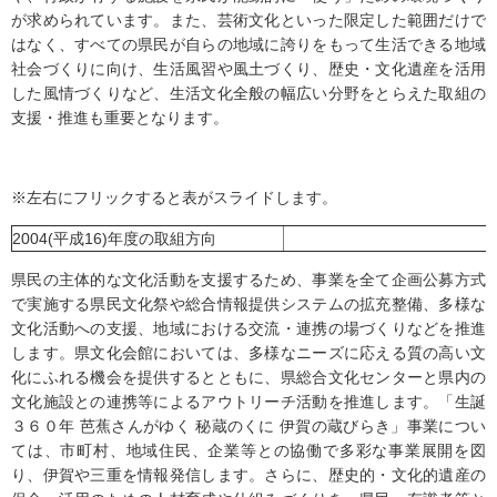
が求められています。また、芸術文化といった限定した範囲だけで
はなく、すべての県民が自らの地域に誇りをもって生活できる地域
社会づくりに向け、生活風習や風土づくり、歴史・文化遺産を活用
した風情づくりなど、生活文化全般の幅広い分野をとらえた取組の
支援・推進も重要となります。
※左右にフリックすると表がスライドします。
2004(平成16)年度の取組方向
県民の主体的な文化活動を支援するため、事業を全て企画公募方式
で実施する県民文化祭や総合情報提供システムの拡充整備、多様な
文化活動への支援、地域における交流・連携の場づくりなどを推進
します。県文化会館においては、多様なニーズに応える質の高い文
化にふれる機会を提供するとともに、県総合文化センターと県内の
文化施設との連携等によるアウトリーチ活動を推進します。「生誕
３６０年 芭蕉さんがゆく 秘蔵のくに 伊賀の蔵びらき」事業につい
ては、市町村、地域住民、企業等との協働で多彩な事業展開を図
り、伊賀や三重を情報発信します。さらに、歴史的・文化的遺産の