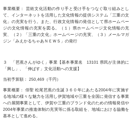
事業概要： 芸術文化活動の作り手と受け手をつなぐ取り組みとし
て、インターネットを活用した文化情報の提供システム「三重の文
化」の充実を行う。また、行政文化情報の発信として県ホームペー
ジの文化情報の充実を図る。（１）県ホームページ文化情報の充
実、（２）「三重の文化」ホームページの充実、（３）メールマガ
ジン「みえかるちゃあＮＥＷＳ」の発行
３ 「芭蕉さんがゆく」事業【基本事業名 13101 県民が主体的に
「興し」、「伸ばす」文化活動への支援】
当初予算額： 250,469（千円）
事業概要： 俳聖 松尾芭蕉の生誕３６０年にあたる2004年に実施す
る地域の様々な魅力を活用し伊賀地域や三重を全国に発信する事業
への展開事業として、伊賀や三重のブランド化のための情報発信や
2004年事業の推進体制の充実等に係る取組を、地域における協働を
基本として進める。