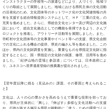
インストラクターの学校等への派遣などにより、人づくり、地域づ
くりの取組として展開しました。地域における県民主体の文化活動
の活発化のため、文化団体等のネットワーク化や文化関連情報の共
有を支援する総合情報提供システムとして、ＨＰ「三重の文化」の
充実を進めました。さらに、県総合文化センター及び周辺の文化施
設において、総合文化拠点としての機能を発揮できるよう、さんプ
ロジェクトを推進し、アウトリーチ活動等を展開しました。また、
市町村や文化団体等の文化事業やイベント等への支援、県文化会館
での文化にふれる機会の提供、県史の編さん等を進めました。この
ほか、県内の文化財調査を実施し、重要なものを県指定文化財に指
定するとともに、国・県指定の文化財の保護、修理、活用等を進め
ました。「紀伊山地の霊場と参詣道」については、日本政府によ
り、ユネスコへ世界遺産登録の推薦書が提出されました。
【翌年度以降に残る（見込みの）課題、その要因と考えられるこ
と】
文化は、人々の心の豊かさを高めるうえで重要な役割を担ってお
り、県民が主体的に「興し｣、｢伸ばす｣ 多様な文化活動への支援
や、行政が有する施設を県民が能動的に「使う」ための環境づくり