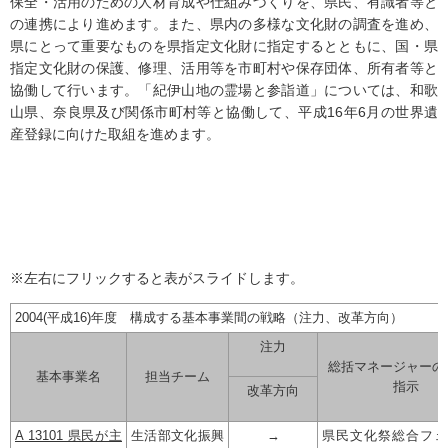
保全・活用のための人材育成や仕組みづくりを、県民、有識者等と
の連携により進めます。また、県内の多様な文化財の調査を進め、
県にとって重要なものを県指定文化財に指定するとともに、国・県
指定文化財の保護、修理、活用等を市町村や保存団体、所有者等と
協働して行います。「紀伊山地の霊場と参詣道」については、和歌
山県、奈良県及び関係市町村等と協働して、平成16年6月の世界遺
産登録に向けた取組を進めます。
※左右にフリックすると表がスライドします。
2004(平成16)年度 構成する基本事業間の戦略（注力、改革方向）
注力
総括マネージャーの
基本事業名
担当チーム
指示
改革方向
A 13101 県民が主
生活部文化振興
→
県民文化祭総合フェ