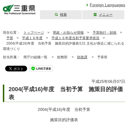
Foreign Languages
検索
メニュー
三重県公式ウェブ
サイト
現在位置：
トップページ
>
県政・お知らせ情報
>
予算執行・財政
>
予算
>
平成１６年度
>
平成１６年度当初予算要求状況
>
2004(平成16)年度 当初予算 施策目的評価表/131 文化が身近に感じられる
環境づくり
担当所属：
県庁の組織一覧 >
総務部 >
財政課
>
予算班
平成25年06月07日
2004(平成16)年度 当初予算 施策目的評価
表
2004(平成16)年度 当初予算
施策目的評価表