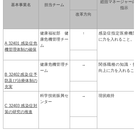
総括マネージャーの
基本事業名
担当チーム
指示
改革方向
健康福祉部 健
↑
感染症指定医療機関
康危機管理チー
に力を入れること。
A 32401 感染症危
ム
機管理体制の確保
健康危機管理チ
→
関係職種の知識・技
ーム
向上に力を入れるこ
B 32402感染症予
防及び治療体制の
充実
科学技術振興セ
→
現状維持
ンター
C 32403 感染症対
策の研究の推進