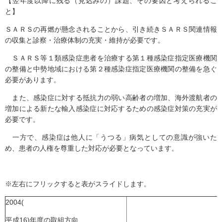
【翌年度以降に残る（見込みの）課題、その要因と考えられるこ
と】
ＳＡＲＳの再燃が懸念されることから、引き続きＳＡＲＳ関連情報
の収集と診察・治療体制の充実・維持が必要です。
ＳＡＲＳ等１類感染症患者を治療する第１種感染症指定医療機関
の整備と中勢地域における第２種感染症指定医療機関の整備を急ぐ
必要があります。
また、感染症に対する抵抗力の弱い高齢者の増加、海外渡航者の
増加による新たな輸入感染症に対応するための感染症対策の充実が
必要です。
一方で、感染症は他人に「うつる」病気としての意識が強いた
め、患者の人権を尊重した対応が必要となっています。
※左右にフリックすると表がスライドします。
2004(
平成16)年度の取組方向