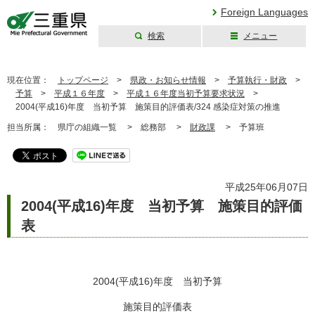
Foreign Languages
検索
メニュー
三重県公式ウェブ
サイト
現在位置：
トップページ
>
県政・お知らせ情報
>
予算執行・財政
>
予算
>
平成１６年度
>
平成１６年度当初予算要求状況
>
2004(平成16)年度 当初予算 施策目的評価表/324 感染症対策の推進
担当所属：
県庁の組織一覧 >
総務部 >
財政課
>
予算班
平成25年06月07日
2004(平成16)年度 当初予算 施策目的評価
表
2004(平成16)年度 当初予算
施策目的評価表