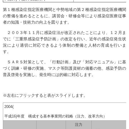
第１種感染症指定医療機関と中勢地域の第２種感染症指定医療機関
の整備を進めるとともに、講習会・研修会等により感染症医療従事
者の知識・技術力の向上を図ります。
２００３年１１月に感染症法が改正されたことにより、１２月ま
でに「三重県感染症予防計画」の改定を行い、近年の感染症発生状
況により適切に対応できるよう体制の整備と人材の育成を行いま
す。
ＳＡＲＳ対策として、「行動計画」及び「対応マニュアル」に基
づく訓練・研修の実施、マスク等防護資材の備蓄の他、感染予防の
普及啓発を実施し、発生時には的確に対応します。
※左右にフリックすると表がスライドします。
2004(
平成16)年度 構成する基本事業間の戦略（注力、改革方向）
注力