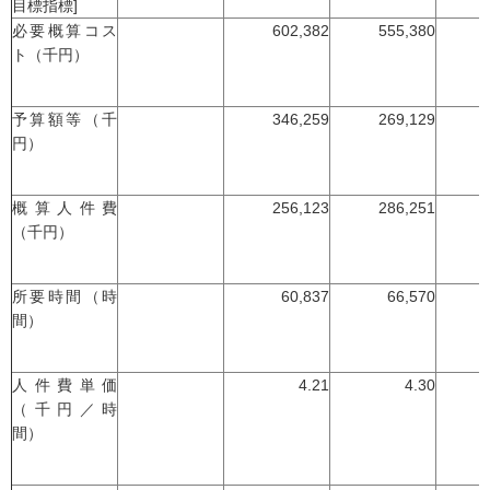
目標指標]
必要概算コス
602,382
555,380
ト（千円）
予算額等（千
346,259
269,129
円）
概算人件費
256,123
286,251
（千円）
所要時間（時
60,837
66,570
間）
人件費単価
4.21
4.30
（千円／時
間）