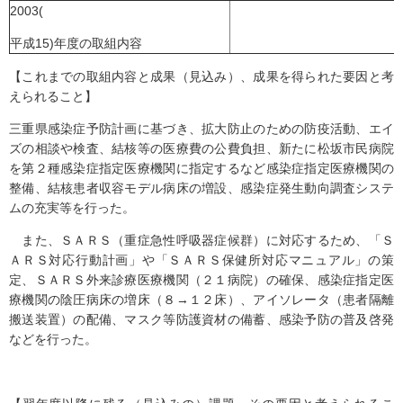
2003(
平成15)年度の取組内容
【これまでの取組内容と成果（見込み）、成果を得られた要因と考
えられること】
三重県感染症予防計画に基づき、拡大防止のための防疫活動、エイ
ズの相談や検査、結核等の医療費の公費負担、新たに松坂市民病院
を第２種感染症指定医療機関に指定するなど感染症指定医療機関の
整備、結核患者収容モデル病床の増設、感染症発生動向調査システ
ムの充実等を行った。
また、ＳＡＲＳ（重症急性呼吸器症候群）に対応するため、「Ｓ
ＡＲＳ対応行動計画」や「ＳＡＲＳ保健所対応マニュアル」の策
定、ＳＡＲＳ外来診療医療機関（２１病院）の確保、感染症指定医
療機関の陰圧病床の増床（８→１２床）、アイソレータ（患者隔離
搬送装置）の配備、マスク等防護資材の備蓄、感染予防の普及啓発
などを行った。