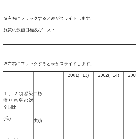
※左右にフリックすると表がスライドします。
施策の数値目標及びコスト
※左右にフリックすると表がスライドします。
2001(H13)
2002(H14)
2003
１、２類感染
目標
症り患率の対
全国比
(倍)
実績
[