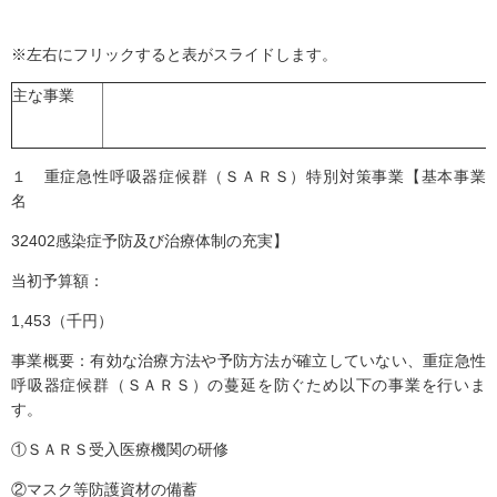
※左右にフリックすると表がスライドします。
主な事業
１ 重症急性呼吸器症候群（ＳＡＲＳ）特別対策事業【基本事業
名
32402感染症予防及び治療体制の充実】
当初予算額：
1,453（千円）
事業概要：有効な治療方法や予防方法が確立していない、重症急性
呼吸器症候群（ＳＡＲＳ）の蔓延を防ぐため以下の事業を行いま
す。
①ＳＡＲＳ受入医療機関の研修
②マスク等防護資材の備蓄