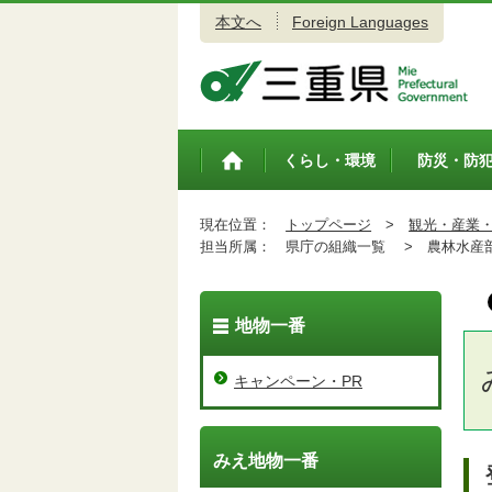
本文へ
Foreign Languages
三重県公式ウェブサイト
くらし・環境
防災・防
トップペ
ージ
現在位置：
トップページ
>
観光・産業
担当所属：
県庁の組織一覧 >
農林水産
地物一番
キャンペーン・PR
みえ地物一番