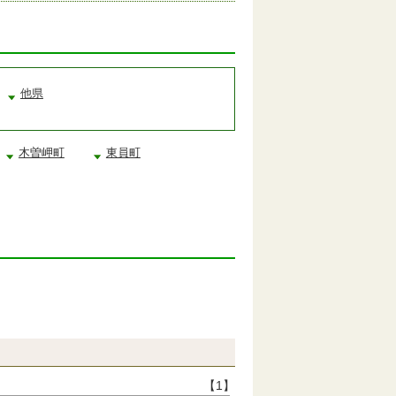
他県
木曽岬町
東員町
【1】