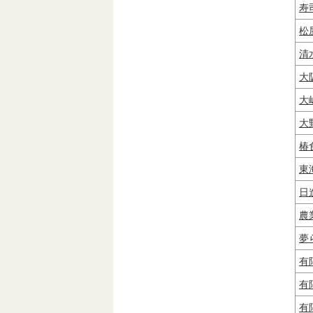
寿
松
清
大
大
大
椿
東
日
農
夢
有
有
有