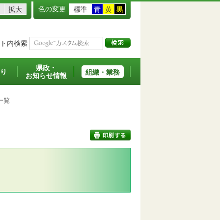
色の変更
拡大
標準
青
黄
黒
ト内検索
県政・
り
組織・業務
お知らせ情報
一覧
印刷する