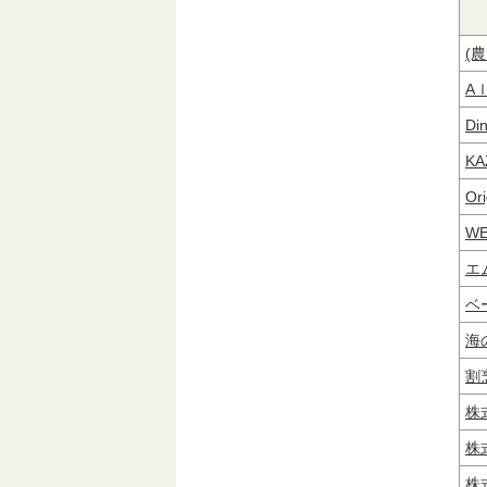
(
Aｌ
Di
KA
Ori
WE
エ
ベ
海
割
株
株
株