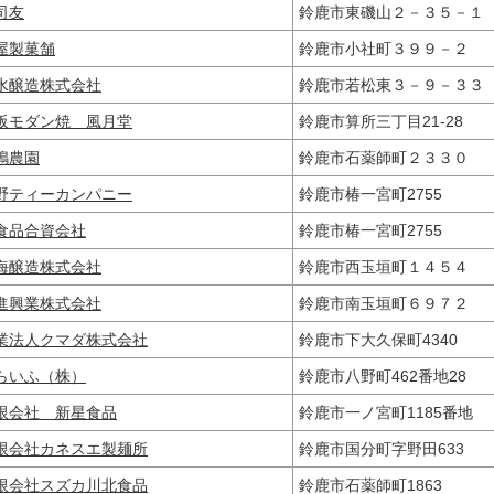
司友
鈴鹿市東磯山２－３５－
屋製菓舗
鈴鹿市小社町３９９－２
水醸造株式会社
鈴鹿市若松東３－９－３
阪モダン焼 風月堂
鈴鹿市算所三丁目21-28
嶋農園
鈴鹿市石薬師町２３３０
野ティーカンパニー
鈴鹿市椿一宮町2755
食品合資会社
鈴鹿市椿一宮町2755
海醸造株式会社
鈴鹿市西玉垣町１４５４
進興業株式会社
鈴鹿市南玉垣町６９７２
業法人クマダ株式会社
鈴鹿市下大久保町4340
らいふ（株）
鈴鹿市八野町462番地28
限会社 新星食品
鈴鹿市一ノ宮町1185番地
限会社カネスエ製麺所
鈴鹿市国分町字野田633
限会社スズカ川北食品
鈴鹿市石薬師町1863