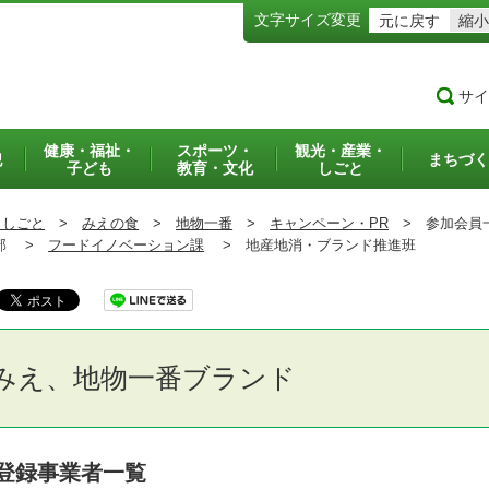
文字サイズ変更
元に戻す
縮小
サイ
健康・福祉・
スポーツ・
観光・産業・
犯
まちづく
子ども
教育・文化
しごと
・しごと
>
みえの食
>
地物一番
>
キャンペーン・PR
>
参加会員
部 >
フードイノベーション課
>
地産地消・ブランド推進班
みえ、地物一番ブランド
登録事業者一覧