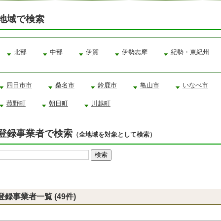
地域で検索
北部
中部
伊賀
伊勢志摩
紀勢・東紀州
四日市市
桑名市
鈴鹿市
亀山市
いなべ市
菰野町
朝日町
川越町
登録事業者で検索
（全地域を対象として検索）
登録事業者一覧 (49件)