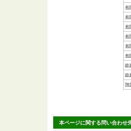
有
有
有
有
有
有
鈴
鈴
翔
本ページに関する問い合わせ