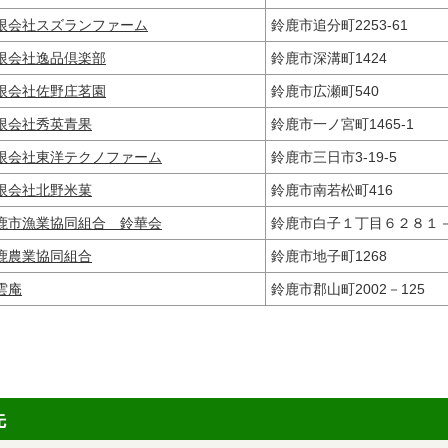
限会社スズランファーム
鈴鹿市追分町2253-61
限会社逸品倶楽部
鈴鹿市深溝町1424
限会社佐野庄茗園
鈴鹿市広瀬町540
限会社秀英青果
鈴鹿市一ノ宮町1465-1
限会社東洋テクノファーム
鈴鹿市三日市3-19-5
限会社北野米菓
鈴鹿市南若松町416
鹿市漁業協同組合 鈴華会
鈴鹿市白子１丁目６２８
鹿農業協同組合
鈴鹿市地子町1268
雲庵
鈴鹿市郡山町2002－125
先