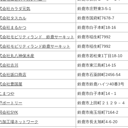
式会社カラダ元気
鈴鹿市庄野東3-5-1
式会社タスカル
鈴鹿市国府町7678-7
式会社まるかつ
鈴鹿市白子本町18-16
式会社モビリティランド 鈴鹿サーキット
鈴鹿市稲生町7992
式会社モビリティランド鈴鹿サーキット
鈴鹿市稲生町7992
式会社丸八神保水産
鈴鹿市若松東1丁目18-10
式会社古川
鈴鹿市東江島町14-15
式会社坂口商店
鈴鹿市石薬師町2456-54
式会社豊国屋
鈴鹿市鈴鹿ハイツ40番3
こまつや
鈴鹿市白子本町14－1
戸ポートリー
鈴鹿市上田町２１２９－
同会社SYK
鈴鹿市南玉垣町7164-2
の加工場ネットワーク
鈴鹿市長太旭町4-6-20