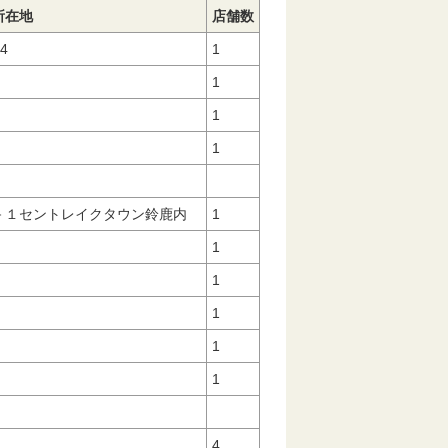
所在地
店舗数
-4
1
５
1
1
1
３
－１セントレイクタウン鈴鹿内
1
1
1
1
1
３
1
4