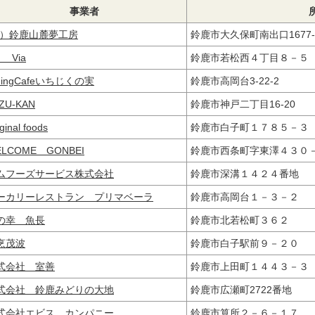
事業者
農）鈴鹿山麓夢工房
鈴鹿市大久保町南出口1677
 Via
鈴鹿市若松西４丁目８－
ningCafeいちじくの実
鈴鹿市高岡台3-22-2
ZU-KAN
鈴鹿市神戸二丁目16-20
ginal foods
鈴鹿市白子町１７８５－
LCOME GONBEI
鈴鹿市西条町字東澤４３０
ムフーズサービス株式会社
鈴鹿市深溝１４２４番地
ーカリーレストラン プリマベーラ
鈴鹿市高岡台１－３－２
の幸 魚長
鈴鹿市北若松町３６２
烹茂波
鈴鹿市白子駅前９－２０
式会社 室善
鈴鹿市上田町１４４３－
式会社 鈴鹿みどりの大地
鈴鹿市広瀬町2722番地
式会社エビス．カンパニー
鈴鹿市算所２－６－１７