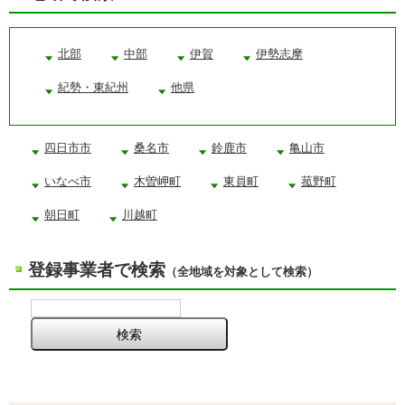
北部
中部
伊賀
伊勢志摩
紀勢・東紀州
他県
四日市市
桑名市
鈴鹿市
亀山市
いなべ市
木曽岬町
東員町
菰野町
朝日町
川越町
登録事業者で検索
（全地域を対象として検索）