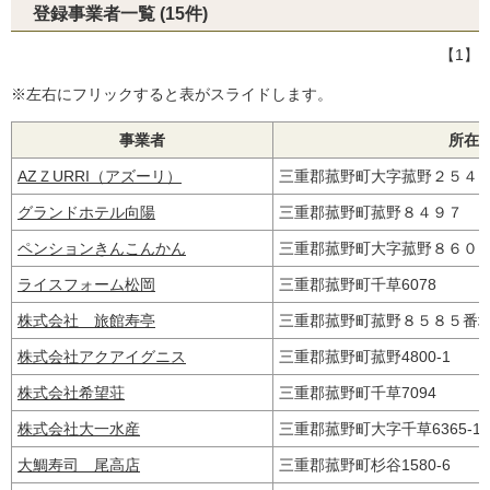
登録事業者一覧 (15件)
【1】
※左右にフリックすると表がスライドします。
事業者
所在
AZＺURRI（アズーリ）
三重郡菰野町大字菰野２５
グランドホテル向陽
三重郡菰野町菰野８４９７
ペンションきんこんかん
三重郡菰野町大字菰野８６
ライスフォーム松岡
三重郡菰野町千草6078
株式会社 旅館寿亭
三重郡菰野町菰野８５８５
株式会社アクアイグニス
三重郡菰野町菰野4800-1
株式会社希望荘
三重郡菰野町千草7094
株式会社大一水産
三重郡菰野町大字千草6365-
大鯛寿司 尾高店
三重郡菰野町杉谷1580-6