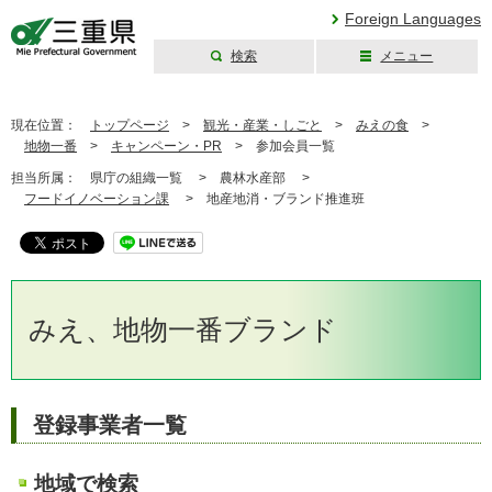
Foreign Languages
検索
メニュー
三重県公式ウェブ
サイト
現在位置：
トップページ
>
観光・産業・しごと
>
みえの食
>
地物一番
>
キャンペーン・PR
>
参加会員一覧
担当所属：
県庁の組織一覧 >
農林水産部 >
フードイノベーション課
>
地産地消・ブランド推進班
みえ、地物一番ブランド
登録事業者一覧
地域で検索