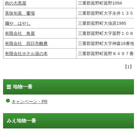
肉の大黒屋
三重郡菰野町菰野1094
美味旬菜 饗場
三重郡菰野町大字永井１３
麺や はやし
三重郡菰野町大強原1985
有限会社 角屋
三重郡菰野町大字菰野１０
有限会社 四日市酪農
三重郡菰野町大字神森18番
有限会社ホテル湯の本
三重郡菰野町菰野８４９７
【1】
地物一番
キャンペーン・PR
みえ地物一番