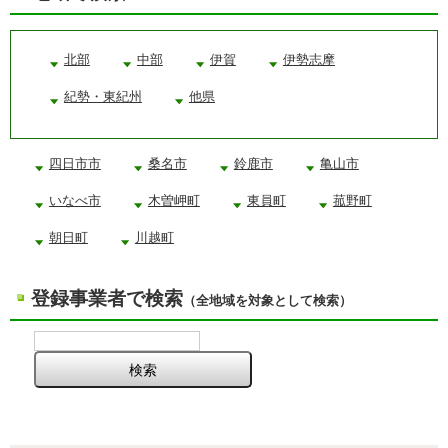
北部
中部
伊賀
伊勢志摩
紀勢・東紀州
他県
四日市市
桑名市
鈴鹿市
亀山市
いなべ市
木曽岬町
東員町
菰野町
朝日町
川越町
登録事業者で検索
（全地域を対象として検索）