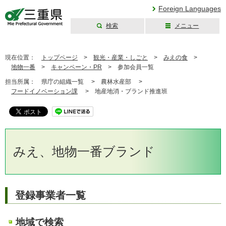
Foreign Languages
検索
メニュー
三重県公式ウェブ
サイト
現在位置：
トップページ
>
観光・産業・しごと
>
みえの食
>
地物一番
>
キャンペーン・PR
>
参加会員一覧
担当所属：
県庁の組織一覧 >
農林水産部 >
フードイノベーション課
>
地産地消・ブランド推進班
みえ、地物一番ブランド
登録事業者一覧
地域で検索