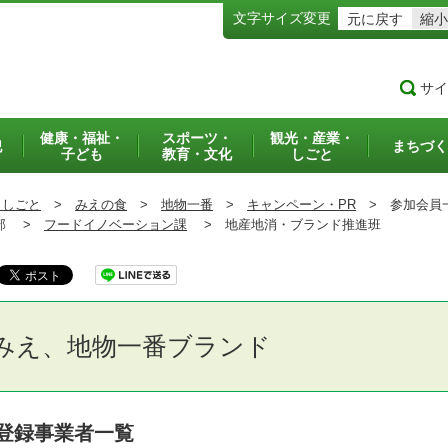
文字サイズ変更
元に戻す
縮小
サイ
健康・福祉・
スポーツ・
観光・産業・
犯
まちづく
子ども
教育・文化
しごと
・しごと
>
みえの食
>
地物一番
>
キャンペーン・PR
>
参加会員
部 >
フードイノベーション課
>
地産地消・ブランド推進班
みえ、地物一番ブランド
登録事業者一覧