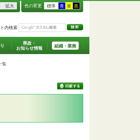
色の変更
拡大
標準
青
黄
黒
ト内検索
県政・
り
組織・業務
お知らせ情報
一覧
印刷する