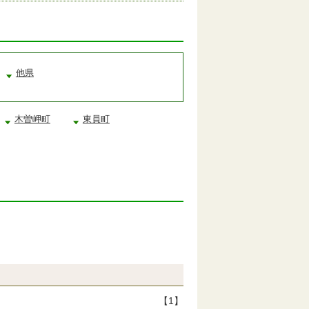
他県
木曽岬町
東員町
【1】