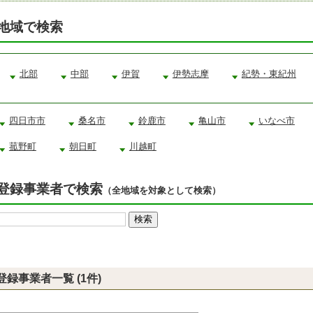
地域で検索
北部
中部
伊賀
伊勢志摩
紀勢・東紀州
四日市市
桑名市
鈴鹿市
亀山市
いなべ市
菰野町
朝日町
川越町
登録事業者で検索
（全地域を対象として検索）
登録事業者一覧 (1件)