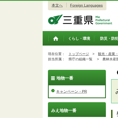
本文へ
Foreign Languages
三重県公式ウェブサイト
くらし・環境
防災・防
トップペ
ージ
現在位置：
トップページ
>
観光・産業
担当所属：
県庁の組織一覧 >
農林水産
地物一番
キャンペーン・PR
みえ地物一番