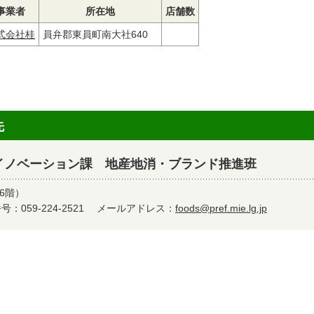
事業者
所在地
店舗数
式会社桂
員弁郡東員町南大社640
先
イノベーション課 地産地消・ブランド推進班
6階）
：059-224-2521
メールアドレス：
foods@pref.mie.lg.jp