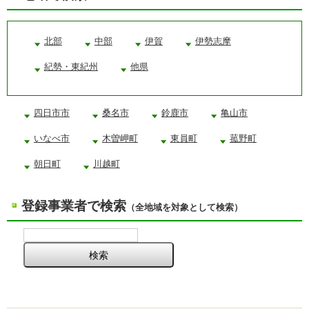
北部
中部
伊賀
伊勢志摩
紀勢・東紀州
他県
四日市市
桑名市
鈴鹿市
亀山市
いなべ市
木曽岬町
東員町
菰野町
朝日町
川越町
登録事業者で検索
（全地域を対象として検索）