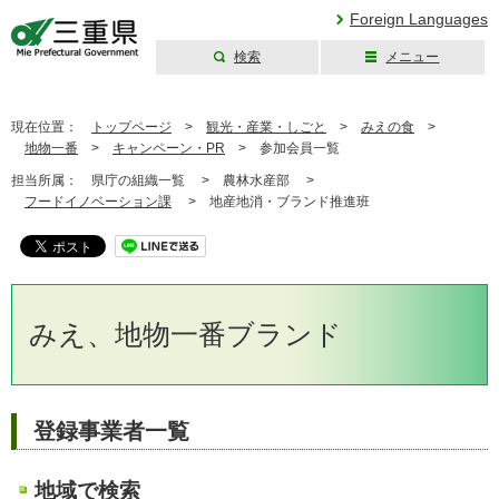
Foreign Languages
検索
メニュー
三重県公式ウェブ
サイト
現在位置：
トップページ
>
観光・産業・しごと
>
みえの食
>
地物一番
>
キャンペーン・PR
>
参加会員一覧
担当所属：
県庁の組織一覧 >
農林水産部 >
フードイノベーション課
>
地産地消・ブランド推進班
みえ、地物一番ブランド
登録事業者一覧
地域で検索