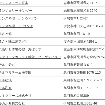
ティレストラン宮本
志摩市阿児町鵜方3127-2
ランジェリー ゼンゾー
志摩市志摩町和具2240
ランス料理 ボンヴィバン
伊勢市本町20‐24
ランス料理 ル･サンク
伊勢市神田久志本町1317-
るさと館
鳥羽市鳥羽1-6-19
るさと味工房アグリ
度会郡玉城町原4254-1
れあいと体験の宿 海ぼうず
度会郡南伊勢町相賀浦371
ジタリアンカフェ＋雑貨 ブーゲンビリア
志摩市阿児町鵜方金谷2975
テル 秀丸
鳥羽市石鏡町３９２
テルマリテーム海幸園
鳥羽市安楽島町1075-113
テル松浪
鳥羽市相差町１２６７－
テル和光
鳥羽市鳥羽１－１３－１
ツキクフーズ株式会社
鳥羽市相差町389
ルカ水産株式会社
伊勢市二見町江681-46