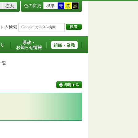
色の変更
拡大
標準
青
黄
黒
ト内検索
県政・
り
組織・業務
お知らせ情報
一覧
印刷する