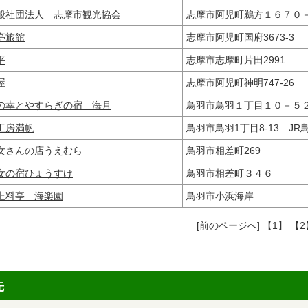
般社団法人 志摩市観光協会
志摩市阿児町鵜方１６７
亭旅館
志摩市阿児町国府3673-3
平
志摩市志摩町片田2991
屋
志摩市阿児町神明747-26
の幸とやすらぎの宿 海月
鳥羽市鳥羽１丁目１０－
工房満帆
鳥羽市鳥羽1丁目8-13 J
女さんの店うえむら
鳥羽市相差町269
女の宿ひょうすけ
鳥羽市相差町３４６
上料亭 海楽園
鳥羽市小浜海岸
[前のページへ]
【1】
【2
先