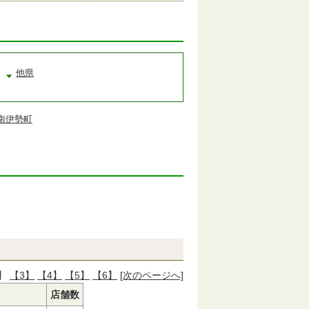
他県
南伊勢町
】
【3】
【4】
【5】
【6】
[次のページへ]
店舗数