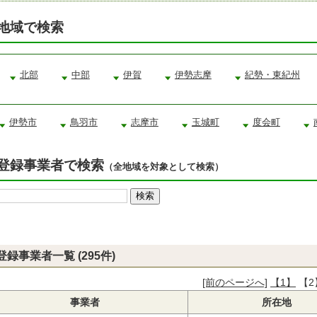
地域で検索
北部
中部
伊賀
伊勢志摩
紀勢・東紀州
伊勢市
鳥羽市
志摩市
玉城町
度会町
登録事業者で検索
（全地域を対象として検索）
登録事業者一覧 (295件)
[前のページへ]
【1】
【2
事業者
所在地