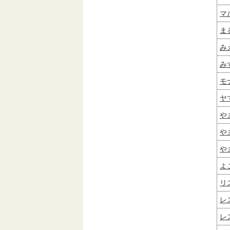
マ
ま
み
み
モ
ヤ
や
や
や
よ
リ
レ
レ