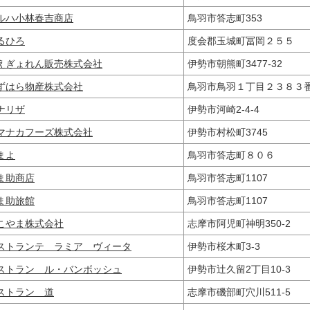
ルハ小林春吉商店
鳥羽市答志町353
るひろ
度会郡玉城町冨岡２５５
えぎょれん販売株式会社
伊勢市朝熊町3477-32
ずはら物産株式会社
鳥羽市鳥羽１丁目２３８
ナリザ
伊勢市河崎2-4-4
マナカフーズ株式会社
伊勢市村松町3745
まよ
鳥羽市答志町８０６
ま助商店
鳥羽市答志町1107
ま助旅館
鳥羽市答志町1107
こやま株式会社
志摩市阿児町神明350-2
ストランテ ラミア ヴィータ
伊勢市桜木町3-3
ストラン ル・バンボッシュ
伊勢市辻久留2丁目10‐3
ストラン 道
志摩市磯部町穴川511-5