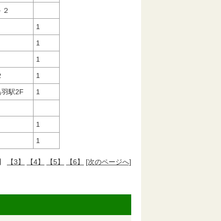
０－２
1
1
1
５２
1
R鳥羽駅2F
1
1
1
】
【3】
【4】
【5】
【6】
[次のページへ]