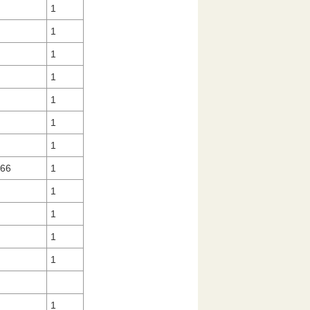
1
1
1
1
1
1
1
-1
1
-66
1
1
1
１
1
1
1