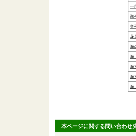
一
鵜
奥
花
海
海
海
海
海
本ページに関する問い合わせ