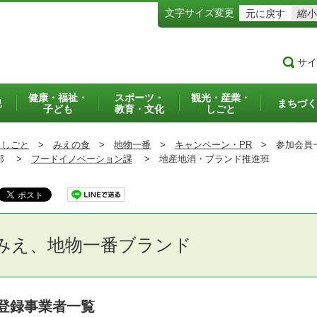
文字サイズ変更
元に戻す
縮小
サイ
健康・福祉・
スポーツ・
観光・産業・
犯
まちづく
子ども
教育・文化
しごと
・しごと
>
みえの食
>
地物一番
>
キャンペーン・PR
>
参加会員
部 >
フードイノベーション課
>
地産地消・ブランド推進班
みえ、地物一番ブランド
登録事業者一覧