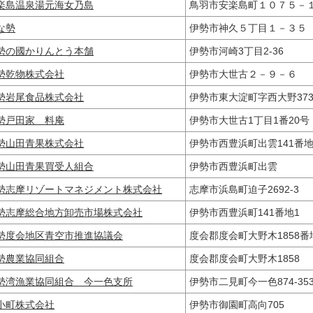
楽島温泉湯元海女乃島
鳥羽市安楽島町１０７５
な勢
伊勢市神久５丁目１－３
勢の國かりんとう本舗
伊勢市河崎3丁目2-36
勢乾物株式会社
伊勢市大世古２－９－６
勢岩尾食品株式会社
伊勢市東大淀町字西大野373
勢戸田家 料庵
伊勢市大世古1丁目1番20
勢山田青果株式会社
伊勢市西豊浜町出雲141
勢山田青果買受人組合
伊勢市西豊浜町出雲
勢志摩リゾートマネジメント株式会社
志摩市浜島町迫子2692-3
勢志摩総合地方卸売市場株式会社
伊勢市西豊浜町141番地1
勢度会地区青空市推進協議会
度会郡度会町大野木1858
勢農業協同組合
度会郡度会町大野木1858
勢湾漁業協同組合 今一色支所
伊勢市二見町今一色874-3
小町株式会社
伊勢市御園町高向705