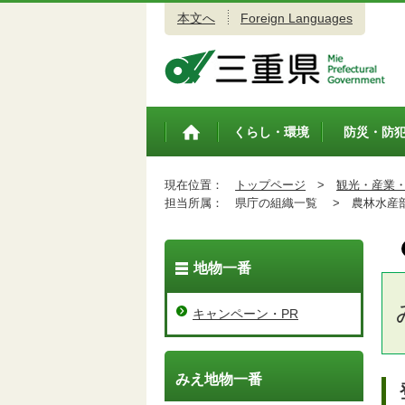
本文へ
Foreign Languages
三重県公式ウェブサイト
くらし・環境
防災・防
トップペ
ージ
現在位置：
トップページ
>
観光・産業
担当所属：
県庁の組織一覧 >
農林水産
地物一番
キャンペーン・PR
みえ地物一番