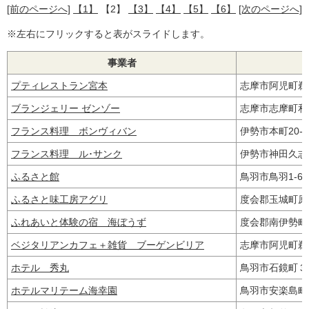
[前のページへ]
【1】
【2】
【3】
【4】
【5】
【6】
[次のページへ]
※左右にフリックすると表がスライドします。
事業者
プティレストラン宮本
志摩市阿児町鵜方
ブランジェリー ゼンゾー
志摩市志摩町和
フランス料理 ボンヴィバン
伊勢市本町20‐
フランス料理 ル･サンク
伊勢市神田久志本
ふるさと館
鳥羽市鳥羽1-6
ふるさと味工房アグリ
度会郡玉城町原4
ふれあいと体験の宿 海ぼうず
度会郡南伊勢町
ベジタリアンカフェ＋雑貨 ブーゲンビリア
志摩市阿児町鵜方
ホテル 秀丸
鳥羽市石鏡町
ホテルマリテーム海幸園
鳥羽市安楽島町1