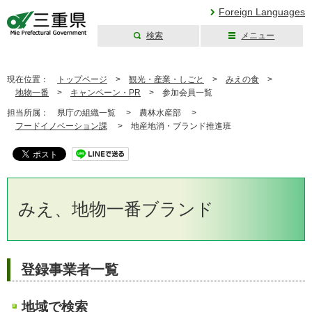
Foreign Languages
検索
メニュー
三重県公式ウェブ
サイト
現在位置：
トップページ
>
観光・産業・しごと
>
みえの食
>
地物一番
>
キャンペーン・PR
>
参加会員一覧
担当所属：
県庁の組織一覧 >
農林水産部 >
フードイノベーション課
>
地産地消・ブランド推進班
みえ、地物一番ブランド
登録事業者一覧
地域で検索