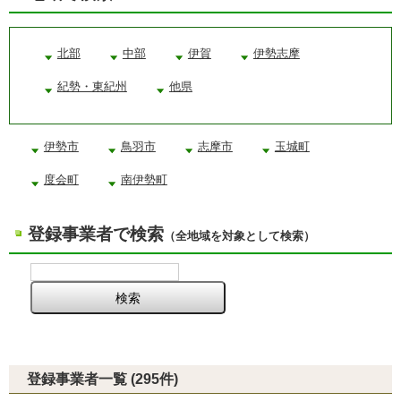
北部
中部
伊賀
伊勢志摩
紀勢・東紀州
他県
伊勢市
鳥羽市
志摩市
玉城町
度会町
南伊勢町
登録事業者で検索
（全地域を対象として検索）
登録事業者一覧 (295件)