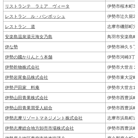
リストランテ ラミア ヴィータ
伊勢市桜木町3
レストラン ル・バンボッシュ
伊勢市辻久留2
レストラン 道
志摩市磯部町穴
安楽島温泉湯元海女乃島
鳥羽市安楽島
伊な勢
伊勢市神久５
伊勢の國かりんとう本舗
伊勢市河崎3丁目
伊勢乾物株式会社
伊勢市大世古
伊勢岩尾食品株式会社
伊勢市東大淀町
伊勢戸田家 料庵
伊勢市大世古1
伊勢山田青果株式会社
伊勢市西豊浜町
伊勢山田青果買受人組合
伊勢市西豊浜
伊勢志摩リゾートマネジメント株式会社
志摩市浜島町迫子
伊勢志摩総合地方卸売市場株式会社
伊勢市西豊浜町