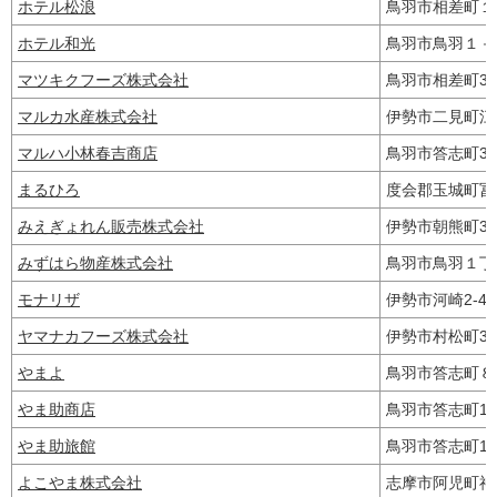
ホテル松浪
鳥羽市相差町
ホテル和光
鳥羽市鳥羽１
マツキクフーズ株式会社
鳥羽市相差町3
マルカ水産株式会社
伊勢市二見町江6
マルハ小林春吉商店
鳥羽市答志町3
まるひろ
度会郡玉城町
みえぎょれん販売株式会社
伊勢市朝熊町34
みずはら物産株式会社
鳥羽市鳥羽１
モナリザ
伊勢市河崎2-4
ヤマナカフーズ株式会社
伊勢市村松町3
やまよ
鳥羽市答志町
やま助商店
鳥羽市答志町1
やま助旅館
鳥羽市答志町1
よこやま株式会社
志摩市阿児町神