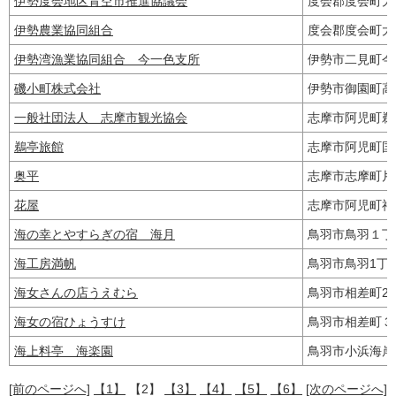
伊勢度会地区青空市推進協議会
度会郡度会町大
伊勢農業協同組合
度会郡度会町大
伊勢湾漁業協同組合 今一色支所
伊勢市二見町今一
磯小町株式会社
伊勢市御園町高
一般社団法人 志摩市観光協会
志摩市阿児町
鵜亭旅館
志摩市阿児町国府
奥平
志摩市志摩町片
花屋
志摩市阿児町神明
海の幸とやすらぎの宿 海月
鳥羽市鳥羽１
海工房満帆
鳥羽市鳥羽1丁目
海女さんの店うえむら
鳥羽市相差町2
海女の宿ひょうすけ
鳥羽市相差町
海上料亭 海楽園
鳥羽市小浜海
[前のページへ]
【1】
【2】
【3】
【4】
【5】
【6】
[次のページへ]