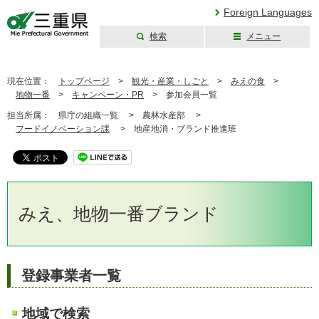
Foreign Languages
検索
メニュー
三重県公式ウェブ
サイト
現在位置：
トップページ
>
観光・産業・しごと
>
みえの食
>
地物一番
>
キャンペーン・PR
>
参加会員一覧
担当所属：
県庁の組織一覧 >
農林水産部 >
フードイノベーション課
>
地産地消・ブランド推進班
みえ、地物一番ブランド
登録事業者一覧
地域で検索