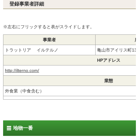
登録事業者詳細
※左右にフリックすると表がスライドします。
事業者
所
トラットリア イルテルノ
亀山市アイリス町13-
HPアドレス
http://ilterno.com/
業態
外食業（中食含む）
地物一番