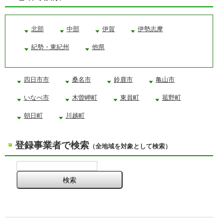
北部
中部
伊賀
伊勢志摩
紀勢・東紀州
他県
四日市市
桑名市
鈴鹿市
亀山市
いなべ市
木曽岬町
東員町
菰野町
朝日町
川越町
登録事業者で検索
（全地域を対象として検索）