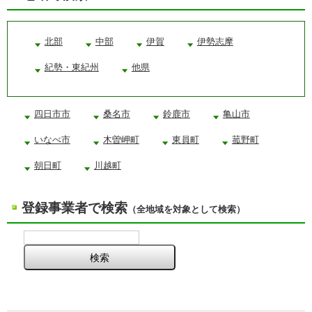
北部
中部
伊賀
伊勢志摩
紀勢・東紀州
他県
四日市市
桑名市
鈴鹿市
亀山市
いなべ市
木曽岬町
東員町
菰野町
朝日町
川越町
登録事業者で検索
（全地域を対象として検索）