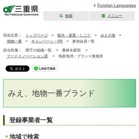
Foreign Languages
検索
メニュー
三重県公式ウェブ
サイト
現在位置：
トップページ
>
観光・産業・しごと
>
みえの食
>
地物一番
>
キャンペーン・PR
>
参加会員一覧
担当所属：
県庁の組織一覧 >
農林水産部 >
フードイノベーション課
>
地産地消・ブランド推進班
みえ、地物一番ブランド
登録事業者一覧
地域で検索