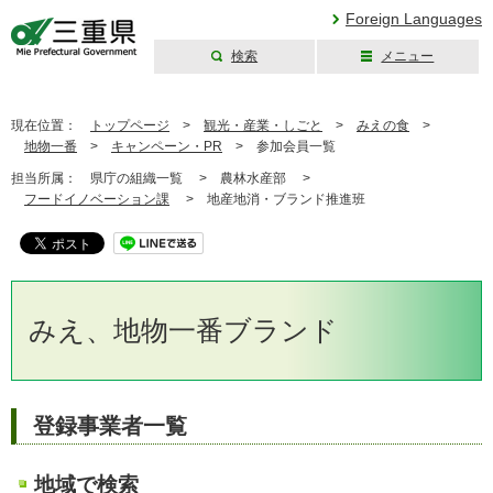
Foreign Languages
検索
メニュー
三重県公式ウェブ
サイト
現在位置：
トップページ
>
観光・産業・しごと
>
みえの食
>
地物一番
>
キャンペーン・PR
>
参加会員一覧
担当所属：
県庁の組織一覧 >
農林水産部 >
フードイノベーション課
>
地産地消・ブランド推進班
みえ、地物一番ブランド
登録事業者一覧
地域で検索