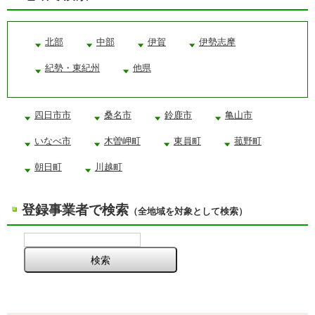
北部
中部
伊賀
伊勢志摩
紀勢・東紀州
他県
四日市市
桑名市
鈴鹿市
亀山市
いなべ市
木曽岬町
東員町
菰野町
朝日町
川越町
登録事業者で検索
（全地域を対象として検索）