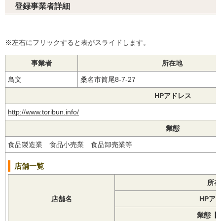
登録事業者詳細
※左右にフリックすると表がスライドします。
事業者
所在地
鳥文
桑名市筒尾8-7-27
HPアドレス
http://www.toribun.info/
業態
食品製造業 食品小売業 食品卸売業等
店舗一覧
所在
店舗名
HPア
業態【