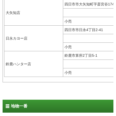
四日市市大矢知町字斎宮谷17
大矢知店
小売
四日市市日永4丁目2-41
日永カヨー店
小売
鈴鹿市算所2丁目5-1
鈴鹿ハンター店
小売
地物一番