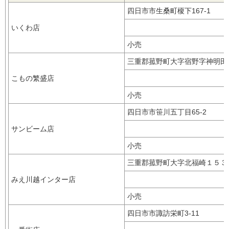
四日市市生桑町榎下167-1
いくわ店
小売
三重郡菰野町大字宿野字神明田
こもの繁盛店
小売
四日市市笹川五丁目65-2
サンビーム店
小売
三重郡菰野町大字北福崎１５
みえ川越インター店
小売
四日市市諏訪栄町3-11