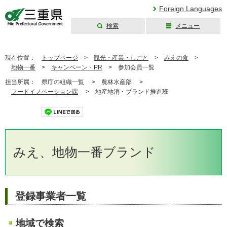
Foreign Languages
検索
メニュー
三重県公式ウェブ
サイト
現在位置：
トップページ
>
観光・産業・しごと
>
みえの食
>
地物一番
>
キャンペーン・PR
>
参加会員一覧
担当所属：
県庁の組織一覧 >
農林水産部 >
フードイノベーション課
>
地産地消・ブランド推進班
ツイート
みえ、地物一番ブランド
登録事業者一覧
地域で検索