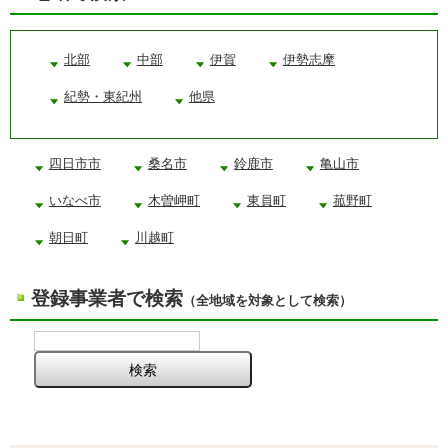
北部
中部
伊賀
伊勢志摩
紀勢・東紀州
他県
四日市市
桑名市
鈴鹿市
亀山市
いなべ市
木曽岬町
東員町
菰野町
朝日町
川越町
登録事業者で検索
（全地域を対象として検索）