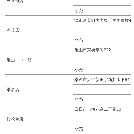
一番街店
小売
津市河芸町大字東千里字縄境46
河芸店
小売
亀山市東御幸町222
亀山エコー店
小売
桑名市大仲新田字新井水下84-
桑名店
小売
四日市市桜花台二丁目38
桜花台店
小売