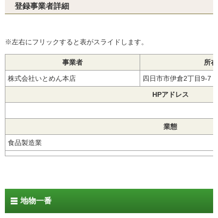
登録事業者詳細
※左右にフリックすると表がスライドします。
事業者
所在
株式会社いとめん本店
四日市市伊倉2丁目9-7
HPアドレス
業態
食品製造業
地物一番