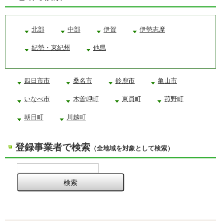
北部
中部
伊賀
伊勢志摩
紀勢・東紀州
他県
四日市市
桑名市
鈴鹿市
亀山市
いなべ市
木曽岬町
東員町
菰野町
朝日町
川越町
登録事業者で検索
（全地域を対象として検索）