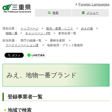
Foreign Languages
検索
メニュー
三重県公式ウェブ
サイト
現在位置：
トップページ
>
観光・産業・しごと
>
みえの食
>
地物一番
>
キャンペーン・PR
>
参加会員一覧
担当所属：
県庁の組織一覧 >
農林水産部 >
フードイノベーション課
>
地産地消・ブランド推進班
みえ、地物一番ブランド
登録事業者一覧
地域で検索