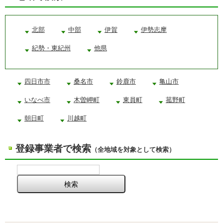
北部
中部
伊賀
伊勢志摩
紀勢・東紀州
他県
四日市市
桑名市
鈴鹿市
亀山市
いなべ市
木曽岬町
東員町
菰野町
朝日町
川越町
登録事業者で検索
（全地域を対象として検索）