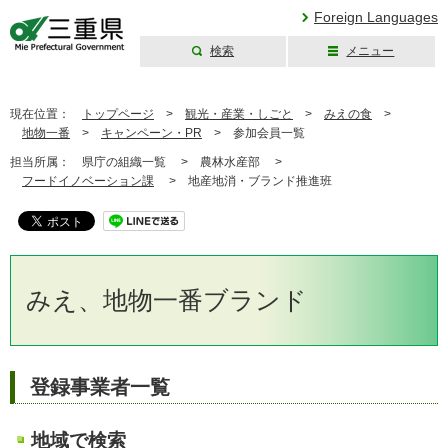
Foreign Languages
検索
メニュー
三重県公式ウェブ
サイト
現在位置：
トップページ
>
観光・産業・しごと
>
みえの食
>
地物一番
>
キャンペーン・PR
>
参加会員一覧
担当所属：
県庁の組織一覧 >
農林水産部 >
フードイノベーション課
>
地産地消・ブランド推進班
みえ、地物一番ブランド
登録事業者一覧
地域で検索