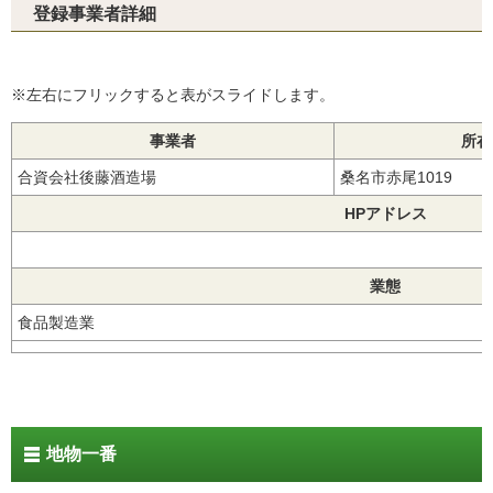
登録事業者詳細
※左右にフリックすると表がスライドします。
事業者
所在
合資会社後藤酒造場
桑名市赤尾1019
HPアドレス
業態
食品製造業
地物一番