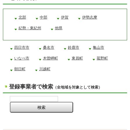
北部
中部
伊賀
伊勢志摩
紀勢・東紀州
他県
四日市市
桑名市
鈴鹿市
亀山市
いなべ市
木曽岬町
東員町
菰野町
朝日町
川越町
登録事業者で検索
（全地域を対象として検索）