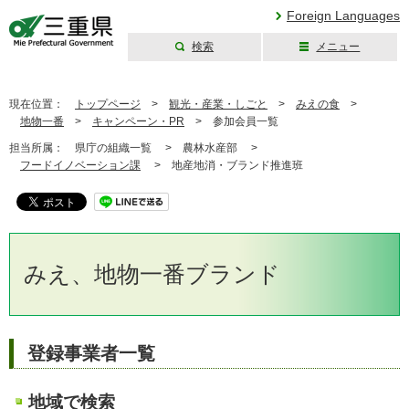
Foreign Languages
検索
メニュー
三重県公式ウェブ
サイト
現在位置：
トップページ
>
観光・産業・しごと
>
みえの食
>
地物一番
>
キャンペーン・PR
>
参加会員一覧
担当所属：
県庁の組織一覧 >
農林水産部 >
フードイノベーション課
>
地産地消・ブランド推進班
みえ、地物一番ブランド
登録事業者一覧
地域で検索