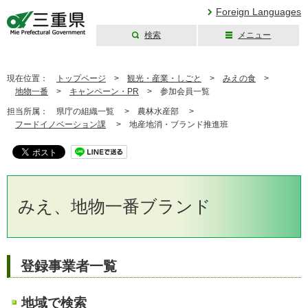
Foreign Languages
検索
メニュー
三重県公式ウェブ
サイト
現在位置：
トップページ
>
観光・産業・しごと
>
みえの食
>
地物一番
>
キャンペーン・PR
>
参加会員一覧
担当所属：
県庁の組織一覧 >
農林水産部 >
フードイノベーション課
>
地産地消・ブランド推進班
みえ、地物一番ブランド
登録事業者一覧
地域で検索