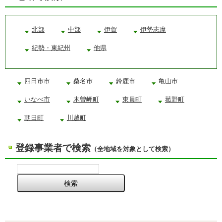
北部
中部
伊賀
伊勢志摩
紀勢・東紀州
他県
四日市市
桑名市
鈴鹿市
亀山市
いなべ市
木曽岬町
東員町
菰野町
朝日町
川越町
登録事業者で検索
（全地域を対象として検索）