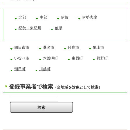
北部
中部
伊賀
伊勢志摩
紀勢・東紀州
他県
四日市市
桑名市
鈴鹿市
亀山市
いなべ市
木曽岬町
東員町
菰野町
朝日町
川越町
登録事業者で検索
（全地域を対象として検索）