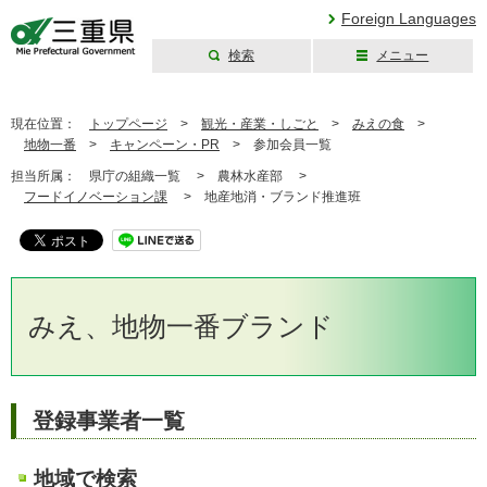
Foreign Languages
検索
メニュー
三重県公式ウェブ
サイト
現在位置：
トップページ
>
観光・産業・しごと
>
みえの食
>
地物一番
>
キャンペーン・PR
>
参加会員一覧
担当所属：
県庁の組織一覧 >
農林水産部 >
フードイノベーション課
>
地産地消・ブランド推進班
みえ、地物一番ブランド
登録事業者一覧
地域で検索