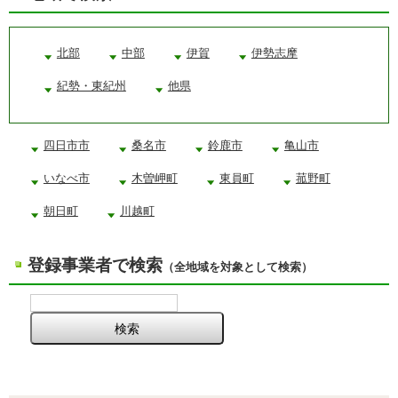
北部
中部
伊賀
伊勢志摩
紀勢・東紀州
他県
四日市市
桑名市
鈴鹿市
亀山市
いなべ市
木曽岬町
東員町
菰野町
朝日町
川越町
登録事業者で検索
（全地域を対象として検索）