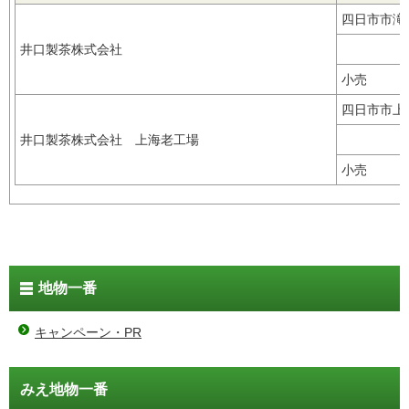
四日市市滝
井口製茶株式会社
小売
四日市市
井口製茶株式会社 上海老工場
小売
地物一番
キャンペーン・PR
みえ地物一番