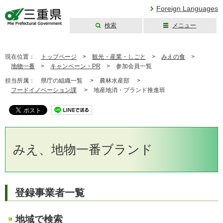
Foreign Languages
検索
メニュー
三重県公式ウェブ
サイト
現在位置：
トップページ
>
観光・産業・しごと
>
みえの食
>
地物一番
>
キャンペーン・PR
>
参加会員一覧
担当所属：
県庁の組織一覧 >
農林水産部 >
フードイノベーション課
>
地産地消・ブランド推進班
みえ、地物一番ブランド
登録事業者一覧
地域で検索