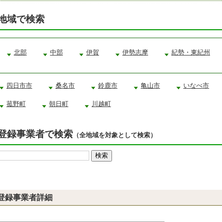
地域で検索
北部
中部
伊賀
伊勢志摩
紀勢・東紀州
四日市市
桑名市
鈴鹿市
亀山市
いなべ市
菰野町
朝日町
川越町
登録事業者で検索
（全地域を対象として検索）
登録事業者詳細