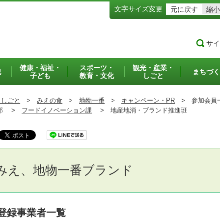
文字サイズ変更
元に戻す
縮小
サイ
健康・福祉・
スポーツ・
観光・産業・
犯
まちづく
子ども
教育・文化
しごと
・しごと
>
みえの食
>
地物一番
>
キャンペーン・PR
>
参加会員
部 >
フードイノベーション課
>
地産地消・ブランド推進班
みえ、地物一番ブランド
登録事業者一覧