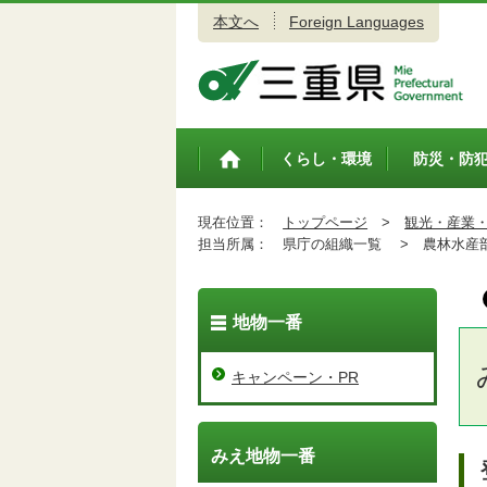
本文へ
Foreign Languages
三重県公式ウェブサイト
くらし・環境
防災・防
トップペ
ージ
現在位置：
トップページ
>
観光・産業
担当所属：
県庁の組織一覧 >
農林水産
地物一番
キャンペーン・PR
みえ地物一番