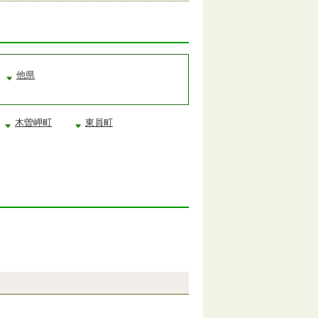
他県
木曽岬町
東員町