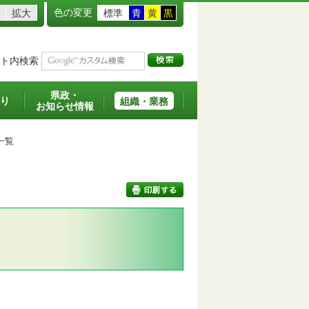
色の変更
拡大
標準
青
黄
黒
ト内検索
県政・
り
組織・業務
お知らせ情報
一覧
印刷する