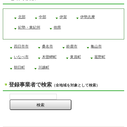
北部
中部
伊賀
伊勢志摩
紀勢・東紀州
他県
四日市市
桑名市
鈴鹿市
亀山市
いなべ市
木曽岬町
東員町
菰野町
朝日町
川越町
登録事業者で検索
（全地域を対象として検索）