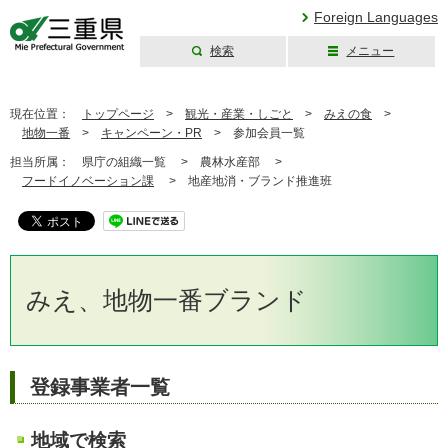
Foreign Languages
検索
メニュー
三重県公式ウェブ
サイト
現在位置：
トップページ
>
観光・産業・しごと
>
みえの食
>
地物一番
>
キャンペーン・PR
>
参加会員一覧
担当所属：
県庁の組織一覧 >
農林水産部 >
フードイノベーション課
>
地産地消・ブランド推進班
みえ、地物一番ブランド
登録事業者一覧
地域で検索