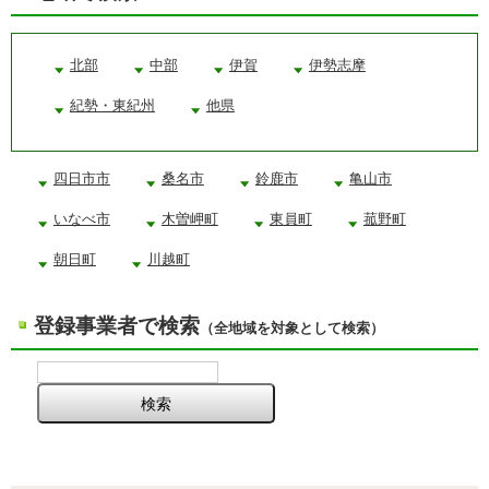
北部
中部
伊賀
伊勢志摩
紀勢・東紀州
他県
四日市市
桑名市
鈴鹿市
亀山市
いなべ市
木曽岬町
東員町
菰野町
朝日町
川越町
登録事業者で検索
（全地域を対象として検索）