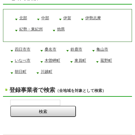
北部
中部
伊賀
伊勢志摩
紀勢・東紀州
他県
四日市市
桑名市
鈴鹿市
亀山市
いなべ市
木曽岬町
東員町
菰野町
朝日町
川越町
登録事業者で検索
（全地域を対象として検索）