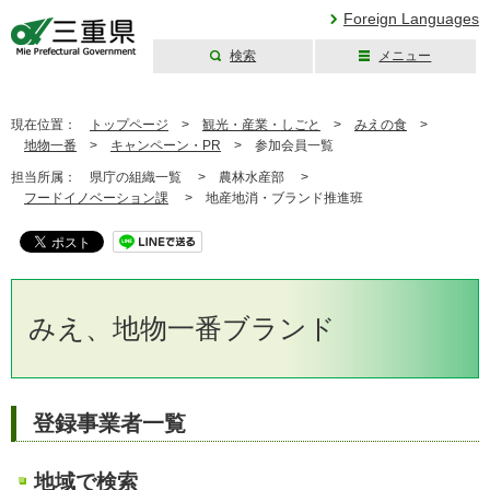
Foreign Languages
検索
メニュー
三重県公式ウェブ
サイト
現在位置：
トップページ
>
観光・産業・しごと
>
みえの食
>
地物一番
>
キャンペーン・PR
>
参加会員一覧
担当所属：
県庁の組織一覧 >
農林水産部 >
フードイノベーション課
>
地産地消・ブランド推進班
みえ、地物一番ブランド
登録事業者一覧
地域で検索