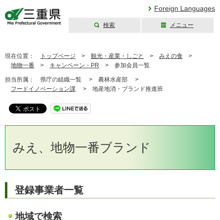
Foreign Languages
検索
メニュー
三重県公式ウェブ
サイト
現在位置：
トップページ
>
観光・産業・しごと
>
みえの食
>
地物一番
>
キャンペーン・PR
>
参加会員一覧
担当所属：
県庁の組織一覧 >
農林水産部 >
フードイノベーション課
>
地産地消・ブランド推進班
みえ、地物一番ブランド
登録事業者一覧
地域で検索