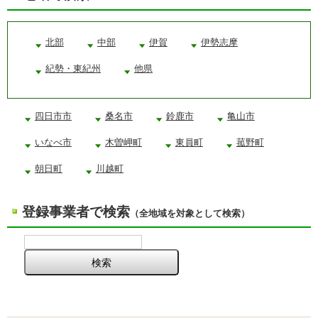
北部
中部
伊賀
伊勢志摩
紀勢・東紀州
他県
四日市市
桑名市
鈴鹿市
亀山市
いなべ市
木曽岬町
東員町
菰野町
朝日町
川越町
登録事業者で検索
（全地域を対象として検索）