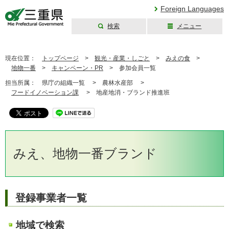
Foreign Languages
検索
メニュー
三重県公式ウェブ
サイト
現在位置：
トップページ
>
観光・産業・しごと
>
みえの食
>
地物一番
>
キャンペーン・PR
>
参加会員一覧
担当所属：
県庁の組織一覧 >
農林水産部 >
フードイノベーション課
>
地産地消・ブランド推進班
みえ、地物一番ブランド
登録事業者一覧
地域で検索