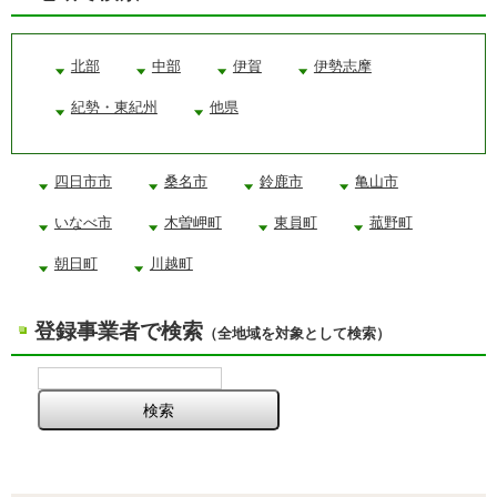
北部
中部
伊賀
伊勢志摩
紀勢・東紀州
他県
四日市市
桑名市
鈴鹿市
亀山市
いなべ市
木曽岬町
東員町
菰野町
朝日町
川越町
登録事業者で検索
（全地域を対象として検索）