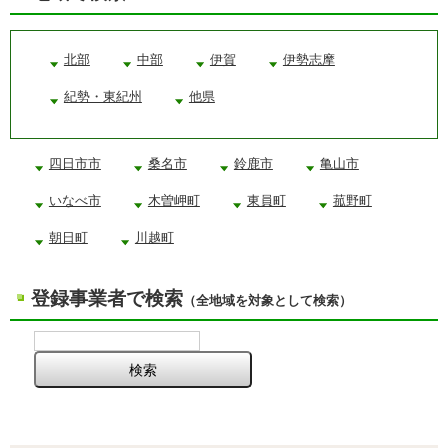
北部
中部
伊賀
伊勢志摩
紀勢・東紀州
他県
四日市市
桑名市
鈴鹿市
亀山市
いなべ市
木曽岬町
東員町
菰野町
朝日町
川越町
登録事業者で検索
（全地域を対象として検索）