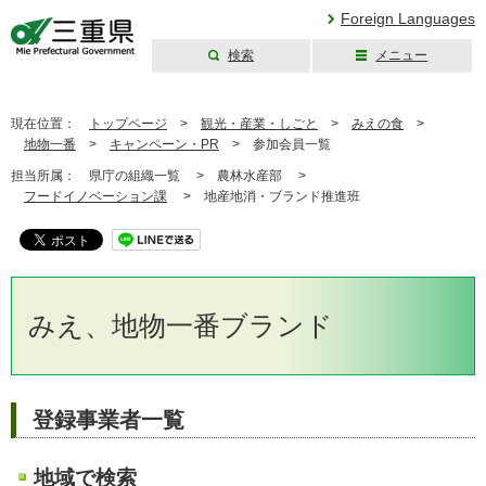
Foreign Languages
検索
メニュー
三重県公式ウェブ
サイト
現在位置：
トップページ
>
観光・産業・しごと
>
みえの食
>
地物一番
>
キャンペーン・PR
>
参加会員一覧
担当所属：
県庁の組織一覧 >
農林水産部 >
フードイノベーション課
>
地産地消・ブランド推進班
みえ、地物一番ブランド
登録事業者一覧
地域で検索