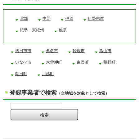
北部
中部
伊賀
伊勢志摩
紀勢・東紀州
他県
四日市市
桑名市
鈴鹿市
亀山市
いなべ市
木曽岬町
東員町
菰野町
朝日町
川越町
登録事業者で検索
（全地域を対象として検索）