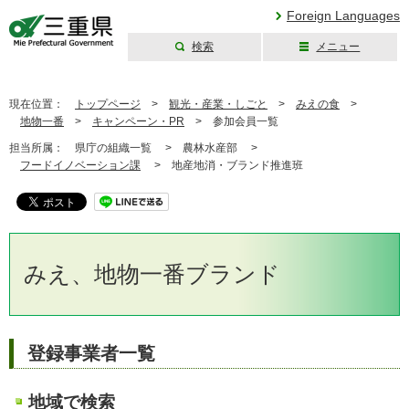
Foreign Languages
検索
メニュー
三重県公式ウェブ
サイト
現在位置：
トップページ
>
観光・産業・しごと
>
みえの食
>
地物一番
>
キャンペーン・PR
>
参加会員一覧
担当所属：
県庁の組織一覧 >
農林水産部 >
フードイノベーション課
>
地産地消・ブランド推進班
みえ、地物一番ブランド
登録事業者一覧
地域で検索