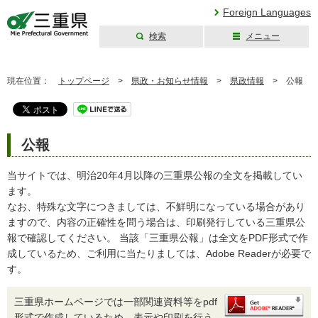
Foreign Languages
検索
メニュー
三重県公式ウェブ
サイト
現在位置：
トップページ
>
県政・お知らせ情報
>
県政情報
>
公報
公報
当サイトでは、明治20年4月以降の三重県公報の全文を掲載してい
ます。
なお、特殊な文字につきましては、不鮮明になっている場合があり
ますので、内容の正確性を問う場合は、印刷発行している三重県公
報で確認してください。 当該「三重県公報」は全文をPDF形式で作
成しているため、ご利用に当たりましては、Adobe Readerが必要で
す。
三重県ホームページでは一部関連資料等をpdf
形式で作成しているため、表示や印刷を行う