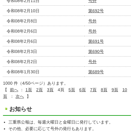
令和08年2月11日
号外
令和08年2月10日
第692号
令和08年2月8日
号外
令和08年2月6日
号外
令和08年2月6日
第691号
令和08年2月3日
第690号
令和08年2月2日
号外
令和08年1月30日
第689号
1000 件（4/50ページ）あります。
【
前へ
：
1頁
2頁
3頁
4頁
5頁
6頁
7頁
8頁
9頁
10
頁
：
次へ
】
お知らせ
三重県公報は、毎週火曜日と金曜日に発行しています。
その他、必要に応じて号外の発行もあります。