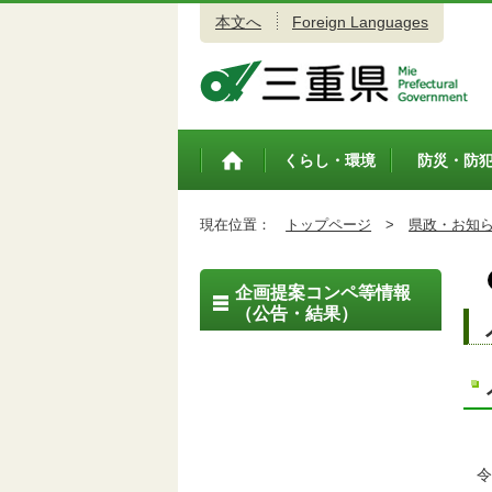
本文へ
Foreign Languages
三重県公式ウェブサイト
くらし・環境
防災・防
トップペ
ージ
現在位置：
トップページ
>
県政・お知
企画提案コンペ等情報
（公告・結果）
令