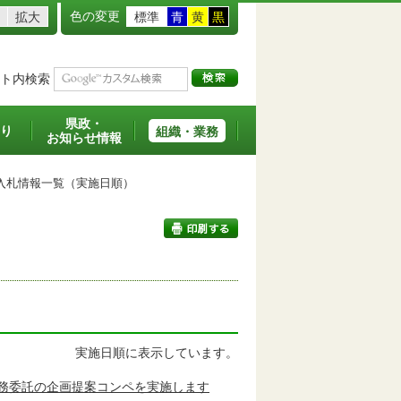
色の変更
拡大
標準
青
黄
黒
ト内検索
県政・
り
組織・業務
お知らせ情報
札情報一覧（実施日順）
印刷する
実施日順に表示しています。
務委託の企画提案コンペを実施します