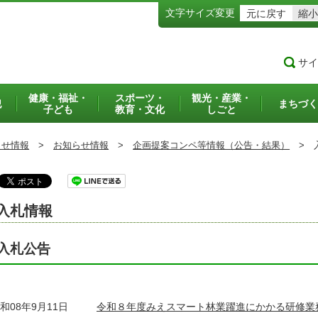
文字サイズ変更
元に戻す
縮小
サイ
健康・福祉・
スポーツ・
観光・産業・
犯
まちづく
子ども
教育・文化
しごと
らせ情報
>
お知らせ情報
>
企画提案コンペ等情報（公告・結果）
>
入
入札情報
入札公告
和08年9月11日
令和８年度みえスマート林業躍進にかかる研修業