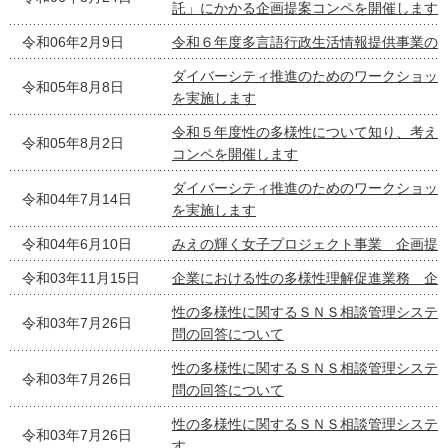
託」にかかる企画提案コンペを開催します
令和06年2月9日
令和６年度多言語行政生活情報提供事業の
ダイバーシティ推進のためのワークショッ
令和05年8月8日
を実施します
令和５年度性の多様性について知り、考え
令和05年8月2日
コンペを開催します
ダイバーシティ推進のためのワークショッ
令和04年7月14日
を実施します
令和04年6月10日
みえの輝く女子プロジェクト事業 企画提
令和03年11月15日
企業における性の多様性理解促進業務 企
性の多様性に関するＳＮＳ相談管理システ
令和03年7月26日
問の回答について
性の多様性に関するＳＮＳ相談管理システ
令和03年7月26日
問の回答について
性の多様性に関するＳＮＳ相談管理システ
令和03年7月26日
す