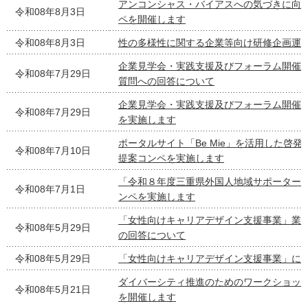
アンコンシャス・バイアスへの気づきに向
令和08年8月3日
ペを開催します
令和08年8月3日
性の多様性に関する企業等向け研修企画運
企業見学会・実践支援及びフォーラム開催
令和08年7月29日
質問への回答について
企業見学会・実践支援及びフォーラム開催
令和08年7月29日
を実施します
ポータルサイト「Be Mie」を活用した啓
令和08年7月10日
提案コンペを実施します
「令和８年度三重県外国人地域サポーター
令和08年7月1日
ンペを実施します
「女性向けキャリアデザイン支援事業」業
令和08年5月29日
の回答について
令和08年5月29日
「女性向けキャリアデザイン支援事業」に
ダイバーシティ推進のためのワークショッ
令和08年5月21日
を開催します