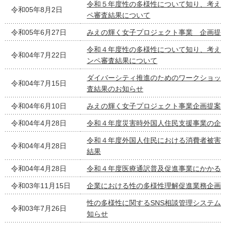
令和５年度性の多様性について知り、考え
令和05年8月2日
ペ審査結果について
令和05年6月27日
みえの輝く女子プロジェクト事業 企画提
令和４年度性の多様性について知り、考え
令和04年7月22日
ンペ審査結果について
ダイバーシティ推進のためのワークショッ
令和04年7月15日
査結果のお知らせ
令和04年6月10日
みえの輝く女子プロジェクト事業企画提案
令和04年4月28日
令和４年度災害時外国人住民支援事業の企
令和４年度外国人住民における消費者被害
令和04年4月28日
結果
令和04年4月28日
令和４年度医療通訳普及促進事業にかかる
令和03年11月15日
企業における性の多様性理解促進業務企画
性の多様性に関するSNS相談管理システム
令和03年7月26日
知らせ