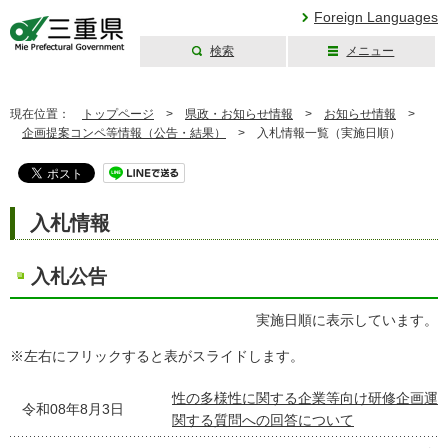
Foreign Languages
検索
メニュー
三重県公式ウェブ
サイト
現在位置：
トップページ
>
県政・お知らせ情報
>
お知らせ情報
>
企画提案コンペ等情報（公告・結果）
>
入札情報一覧（実施日順）
入札情報
入札公告
実施日順に表示しています。
※左右にフリックすると表がスライドします。
性の多様性に関する企業等向け研修企画運
令和08年8月3日
関する質問への回答について