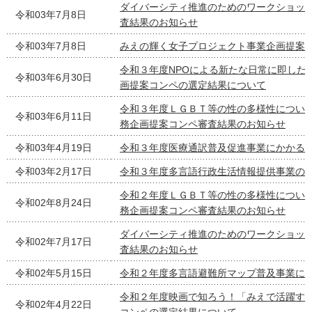
ダイバーシティ推進のためのワークショッ
令和03年7月8日
査結果のお知らせ
令和03年7月8日
みえの輝く女子プロジェクト事業企画提案
令和３年度NPOによる新たな日常に即した
令和03年6月30日
画提案コンペの選定結果について
令和３年度ＬＧＢＴ等の性の多様性につい
令和03年6月11日
務企画提案コンペ審査結果のお知らせ
令和03年4月19日
令和３年度医療通訳普及促進事業にかかる
令和03年2月17日
令和３年度多言語行政生活情報提供事業の
令和２年度ＬＧＢＴ等の性の多様性につい
令和02年8月24日
務企画提案コンペ審査結果のお知らせ
ダイバーシティ推進のためのワークショッ
令和02年7月17日
査結果のお知らせ
令和02年5月15日
令和２年度多言語避難所マップ普及事業に
令和２年度映画で知ろう！「みえで活躍す
令和02年4月22日