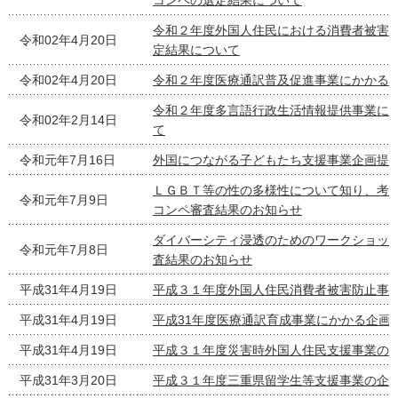
コンペの選定結果について
令和２年度外国人住民における消費者被害
令和02年4月20日
定結果について
令和02年4月20日
令和２年度医療通訳普及促進事業にかかる
令和２年度多言語行政生活情報提供事業に
令和02年2月14日
て
令和元年7月16日
外国につながる子どもたち支援事業企画提
ＬＧＢＴ等の性の多様性について知り、考
令和元年7月9日
コンペ審査結果のお知らせ
ダイバーシティ浸透のためのワークショッ
令和元年7月8日
査結果のお知らせ
平成31年4月19日
平成３１年度外国人住民消費者被害防止事
平成31年4月19日
平成31年度医療通訳育成事業にかかる企画
平成31年4月19日
平成３１年度災害時外国人住民支援事業の
平成31年3月20日
平成３１年度三重県留学生等支援事業の企