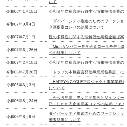
いて
令和08年1月15日
令和８年度多言語行政生活情報提供事業の
「ダイバーシティ推進のためのワークショ
令和07年9月4日
企画提案コンペの結果について
令和07年7月1日
性の多様性に関する理解促進業務企画提案
「Miraiカンパニー見学会＆ロールモデル
令和07年6月26日
ペの結果について
令和07年2月18日
令和７年度多言語行政生活情報提供事業の
令和06年7月30日
「トップの本気宣言発信事業業務委託」に
「HAPPY☆CYCLEプロジェクト事業業
令和06年6月3日
について
「令和６年度 男女共同参画とジェンダー
令和06年5月24日
託」にかかる企画提案コンペの結果につい
ダイバーシティ推進のためのワークショッ
令和05年8月8日
審査結果について