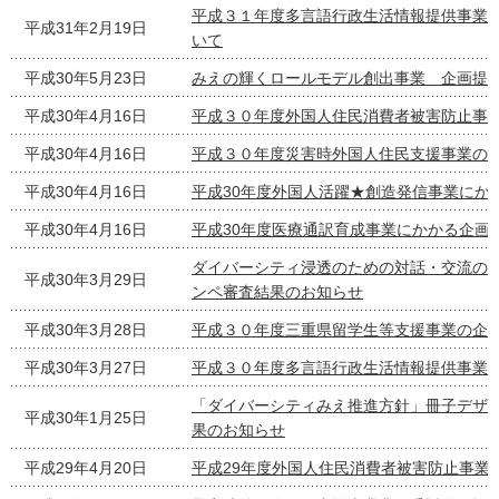
平成３１年度多言語行政生活情報提供事業
平成31年2月19日
いて
平成30年5月23日
みえの輝くロールモデル創出事業 企画提
平成30年4月16日
平成３０年度外国人住民消費者被害防止事
平成30年4月16日
平成３０年度災害時外国人住民支援事業の
平成30年4月16日
平成30年度外国人活躍★創造発信事業にか
平成30年4月16日
平成30年度医療通訳育成事業にかかる企画
ダイバーシティ浸透のための対話・交流の
平成30年3月29日
ンペ審査結果のお知らせ
平成30年3月28日
平成３０年度三重県留学生等支援事業の企
平成30年3月27日
平成３０年度多言語行政生活情報提供事業
「ダイバーシティみえ推進方針」冊子デザ
平成30年1月25日
果のお知らせ
平成29年4月20日
平成29年度外国人住民消費者被害防止事業