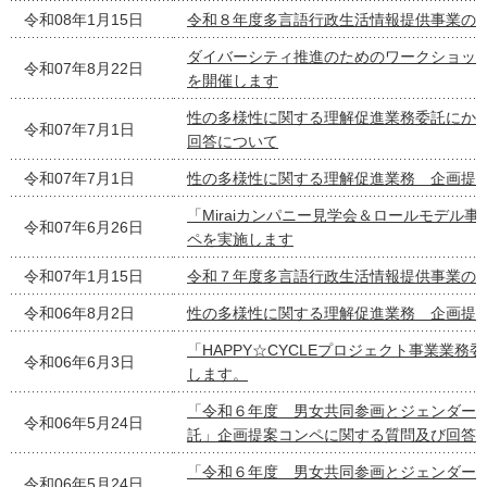
令和08年1月15日
令和８年度多言語行政生活情報提供事業の
ダイバーシティ推進のためのワークショッ
令和07年8月22日
を開催します
性の多様性に関する理解促進業務委託にか
令和07年7月1日
回答について
令和07年7月1日
性の多様性に関する理解促進業務 企画提
「Miraiカンパニー見学会＆ロールモデル
令和07年6月26日
ペを実施します
令和07年1月15日
令和７年度多言語行政生活情報提供事業の
令和06年8月2日
性の多様性に関する理解促進業務 企画提
「HAPPY☆CYCLEプロジェクト事業業
令和06年6月3日
します。
「令和６年度 男女共同参画とジェンダー
令和06年5月24日
託」企画提案コンペに関する質問及び回答
「令和６年度 男女共同参画とジェンダー
令和06年5月24日