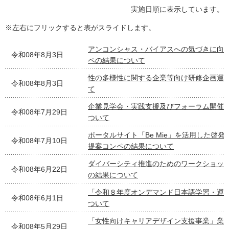
実施日順に表示しています。
※左右にフリックすると表がスライドします。
アンコンシャス・バイアスへの気づきに向
令和08年8月3日
ペの結果について
性の多様性に関する企業等向け研修企画運
令和08年8月3日
て
企業見学会・実践支援及びフォーラム開催
令和08年7月29日
ついて
ポータルサイト「Be Mie」を活用した啓
令和08年7月10日
提案コンペの結果について
ダイバーシティ推進のためのワークショッ
令和08年6月22日
の結果について
「令和８年度オンデマンド日本語学習・運
令和08年6月1日
ついて
「女性向けキャリアデザイン支援事業」業
令和08年5月29日