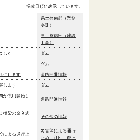
掲載日順に表示しています。
県土整備部（業務
委託）
県土整備部（建設
工事）
ました
ダム
ダム
延伸します
道路開通情報
催します
ダム
間が供用開始し
道路開通情報
る橋梁の命名式
その他の情報
災害等による通行
没による通行止
止め、迂回、復旧