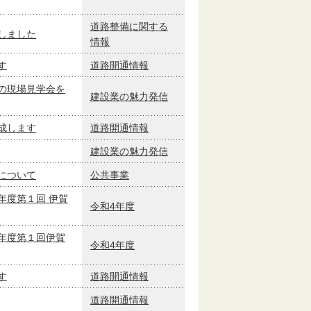
道路整備に関する
しました
情報
す
道路開通情報
の現場見学会を
建設業の魅力発信
成します
道路開通情報
建設業の魅力発信
について
公共事業
年度第１回 伊賀
令和4年度
年度第１回伊賀
令和4年度
す
道路開通情報
道路開通情報