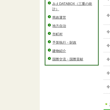
みえDATABOX（三重の統
計）
令
県政運営
地方自治
令
市町村
予算執行・財政
令
建物紹介
国際交流・国際貢献
令
令
令