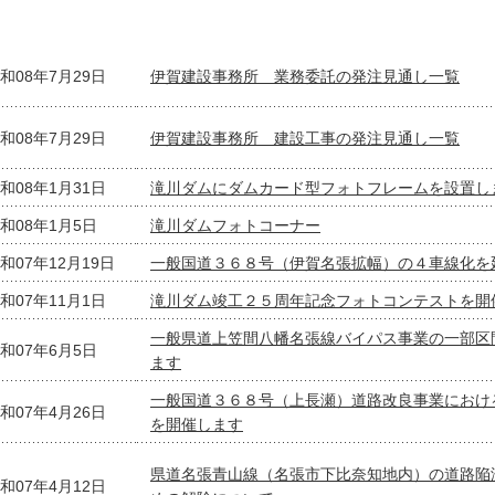
和08年7月29日
伊賀建設事務所 業務委託の発注見通し一覧
和08年7月29日
伊賀建設事務所 建設工事の発注見通し一覧
和08年1月31日
滝川ダムにダムカード型フォトフレームを設置し
和08年1月5日
滝川ダムフォトコーナー
和07年12月19日
一般国道３６８号（伊賀名張拡幅）の４車線化を
和07年11月1日
滝川ダム竣工２５周年記念フォトコンテストを開
一般県道上笠間八幡名張線バイパス事業の一部区
和07年6月5日
ます
一般国道３６８号（上長瀬）道路改良事業におけ
和07年4月26日
を開催します
県道名張青山線（名張市下比奈知地内）の道路陥
和07年4月12日