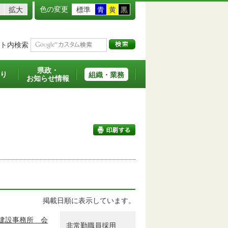
色の変更
拡大
標準
青
黄
黒
ト内検索
県政・
り
組織・業務
お知らせ情報
印刷する
掲載日順に表示しています。
建設事務所 会
非常勤職員採用