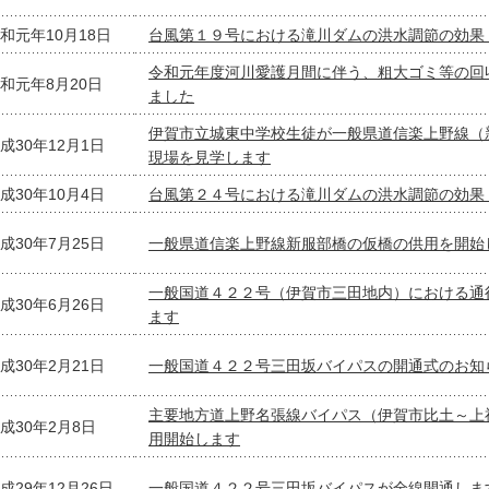
和元年10月18日
台風第１９号における滝川ダムの洪水調節の効果
令和元年度河川愛護月間に伴う、粗大ゴミ等の回
和元年8月20日
ました
伊賀市立城東中学校生徒が一般県道信楽上野線（
成30年12月1日
現場を見学します
成30年10月4日
台風第２４号における滝川ダムの洪水調節の効果
成30年7月25日
一般県道信楽上野線新服部橋の仮橋の供用を開始
一般国道４２２号（伊賀市三田地内）における通
成30年6月26日
ます
成30年2月21日
一般国道４２２号三田坂バイパスの開通式のお知
主要地方道上野名張線バイパス（伊賀市比土～上
成30年2月8日
用開始します
成29年12月26日
一般国道４２２号三田坂バイパスが全線開通しま