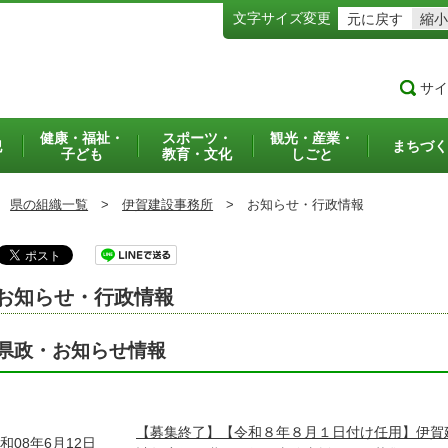
文字サイズ変更
元に戻す
縮小
サイ
健康・福祉・
スポーツ・
観光・産業・
犯
まちづく
子ども
教育・文化
しごと
県の組織一覧
>
伊賀建設事務所
>
お知らせ・行政情報
お知らせ・行政情報
県政・お知らせ情報
【募集終了】【令和８年８月１日付け任用】伊賀
和08年6月12日