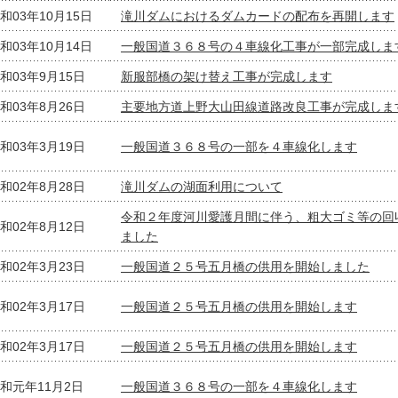
和03年10月15日
滝川ダムにおけるダムカードの配布を再開します
和03年10月14日
一般国道３６８号の４車線化工事が一部完成しま
和03年9月15日
新服部橋の架け替え工事が完成します
和03年8月26日
主要地方道上野大山田線道路改良工事が完成しま
和03年3月19日
一般国道３６８号の一部を４車線化します
和02年8月28日
滝川ダムの湖面利用について
令和２年度河川愛護月間に伴う、粗大ゴミ等の回
和02年8月12日
ました
和02年3月23日
一般国道２５号五月橋の供用を開始しました
和02年3月17日
一般国道２５号五月橋の供用を開始します
和02年3月17日
一般国道２５号五月橋の供用を開始します
和元年11月2日
一般国道３６８号の一部を４車線化します