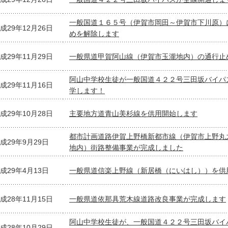
一般国道１６５号（伊賀市岡田～伊賀市下川原）
成29年12月26日
めを解除します
成29年11月29日
一般県道甲賀阿山線（伊賀市玉瀧地内）の通行止
阿山中学校生徒が一般国道４２２号三田坂バイパ
成29年11月16日
学します！
成29年10月28日
主要地方道青山美杉線を供用開始します
都市計画道路伊賀上野橋新都市線（伊賀市上野丸
成29年9月29日
地内）街路整備事業が完成しました
成29年4月13日
一般県道信楽上野線（新居橋（にいはし））を供
成28年11月15日
一般県道依那具荒木線道路改良事業が完成します
阿山中学校生徒が、一般国道４２２号三田坂バイ
成28年10月29日