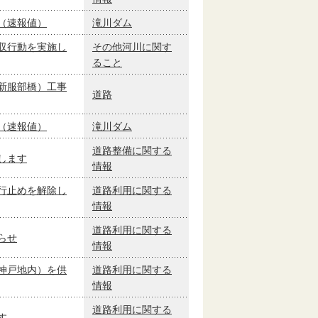
（速報値）
滝川ダム
収行動を実施し
その他河川に関す
ること
新服部橋）工事
道路
（速報値）
滝川ダム
道路整備に関する
します
情報
行止めを解除し
道路利用に関する
情報
道路利用に関する
らせ
情報
神戸地内）を供
道路利用に関する
情報
道路利用に関する
す