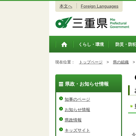
本文へ
Foreign Languages
三重県公式ウェブサイト
くらし・環境
防災・防
トップペ
ージ
現在位置：
トップページ
>
県の組織
>
県政・お知らせ情報
知事のページ
お知らせ情報
県政情報
キッズサイト
令