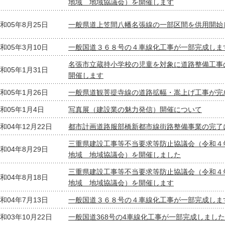
地域 地域協議会）を開催します
和05年8月25日
一般県道上笠間八幡名張線の一部区間を供用開始
和05年3月10日
一般国道３６８号の４車線化工事が一部完成しま
名張市立蔵持小学校の児童を対象に道路整備工事
和05年1月31日
開催します
和05年1月26日
一般県道観菩提寺線の道路拡幅・嵩上げ工事が完
和05年1月4日
写真展（建設業の魅力発信）開催について
和04年12月22日
都市計画道路服部橋新都市線街路整備事業の完了
三重県建設工事等不当要求等防止協議会（令和４
和04年8月29日
地域 地域協議会）を開催しました
三重県建設工事等不当要求等防止協議会（令和４
和04年8月18日
地域 地域協議会）を開催します
和04年7月13日
一般国道３６８号の４車線化工事が一部完成しま
和03年10月22日
一般国道368号の4車線化工事が一部完成しました