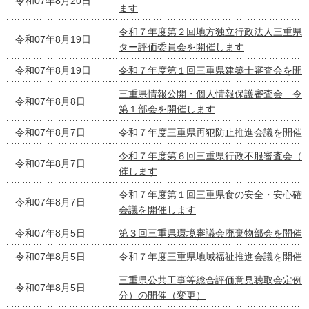
令和07年8月20日
ます
令和７年度第２回地方独立行政法人三重県
令和07年8月19日
ター評価委員会を開催します
令和07年8月19日
令和７年度第１回三重県建築士審査会を開
三重県情報公開・個人情報保護審査会 令
令和07年8月8日
第１部会を開催します
令和07年8月7日
令和７年度三重県再犯防止推進会議を開催
令和７年度第６回三重県行政不服審査会（
令和07年8月7日
催します
令和７年度第１回三重県食の安全・安心確
令和07年8月7日
会議を開催します
令和07年8月5日
第３回三重県環境審議会廃棄物部会を開催
令和07年8月5日
令和７年度三重県地域福祉推進会議を開催
三重県公共工事等総合評価意見聴取会定例会
令和07年8月5日
分）の開催（変更）