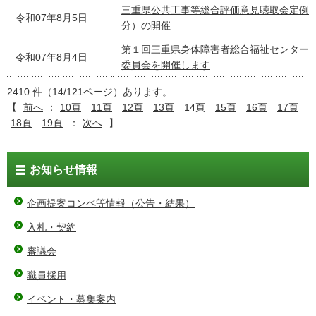
三重県公共工事等総合評価意見聴取会定例会
令和07年8月5日
分）の開催
第１回三重県身体障害者総合福祉センター
令和07年8月4日
委員会を開催します
2410 件（14/121ページ）あります。
【
前へ
：
10頁
11頁
12頁
13頁
14頁
15頁
16頁
17頁
18頁
19頁
：
次へ
】
お知らせ情報
企画提案コンペ等情報（公告・結果）
入札・契約
審議会
職員採用
イベント・募集案内