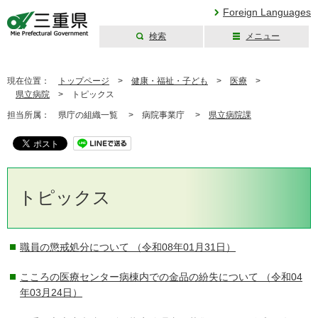
Foreign Languages
検索
メニュー
三重県公式ウェブ
サイト
現在位置：
トップページ
>
健康・福祉・子ども
>
医療
>
県立病院
>
トピックス
担当所属：
県庁の組織一覧 >
病院事業庁 >
県立病院課
トピックス
職員の懲戒処分について
（令和08年01月31日）
こころの医療センター病棟内での金品の紛失について
（令和04
年03月24日）