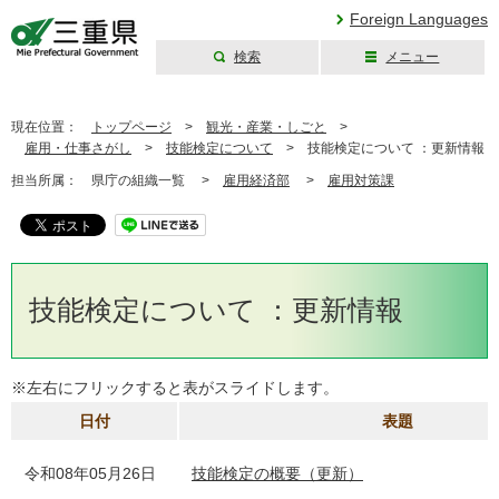
Foreign Languages
検索
メニュー
三重県公式ウェブ
サイト
現在位置：
トップページ
>
観光・産業・しごと
>
雇用・仕事さがし
>
技能検定について
>
技能検定について ：更新情報
担当所属：
県庁の組織一覧 >
雇用経済部
>
雇用対策課
技能検定について ：更新情報
※左右にフリックすると表がスライドします。
日付
表題
令和08年05月26日
技能検定の概要（更新）