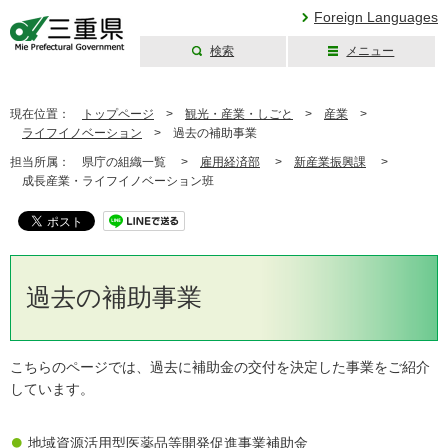
Foreign Languages
検索
メニュー
三重県公式ウェブ
サイト
現在位置：
トップページ
>
観光・産業・しごと
>
産業
>
ライフイノベーション
>
過去の補助事業
担当所属：
県庁の組織一覧 >
雇用経済部
>
新産業振興課
>
成長産業・ライフイノベーション班
過去の補助事業
こちらのページでは、過去に補助金の交付を決定した事業をご紹介
しています。
地域資源活用型医薬品等開発促進事業補助金