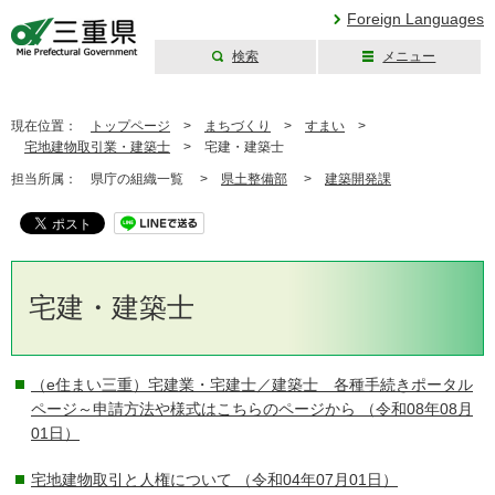
Foreign Languages
検索
メニュー
三重県公式ウェブ
サイト
現在位置：
トップページ
>
まちづくり
>
すまい
>
宅地建物取引業・建築士
>
宅建・建築士
担当所属：
県庁の組織一覧 >
県土整備部
>
建築開発課
宅建・建築士
（e住まい三重）宅建業・宅建士／建築士 各種手続きポータル
ページ～申請方法や様式はこちらのページから
（令和08年08月
01日）
宅地建物取引と人権について
（令和04年07月01日）