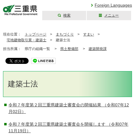
Foreign Languages
検索
メニュー
三重県公式ウェブ
サイト
現在位置：
トップページ
>
まちづくり
>
すまい
>
宅地建物取引業・建築士
>
建築士法
担当所属：
県庁の組織一覧 >
県土整備部
>
建築開発課
建築士法
令和７年度第２回三重県建築士審査会の開催結果
（令和07年12
月02日）
令和７年度第２回三重県建築士審査会を開催します
（令和07年
11月19日）