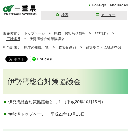
Foreign Languages
検索
メニュー
三重県公式ウェブ
サイト
現在位置：
トップページ
>
県政・お知らせ情報
>
地方自治
>
広域連携
>
伊勢湾総合対策協議会
担当所属：
県庁の組織一覧 >
政策企画部
>
政策提言・広域連携課
伊勢湾総合対策協議会
伊勢湾総合対策協議会とは？
（平成20年10月15日）
伊勢湾トップページ
（平成20年10月15日）