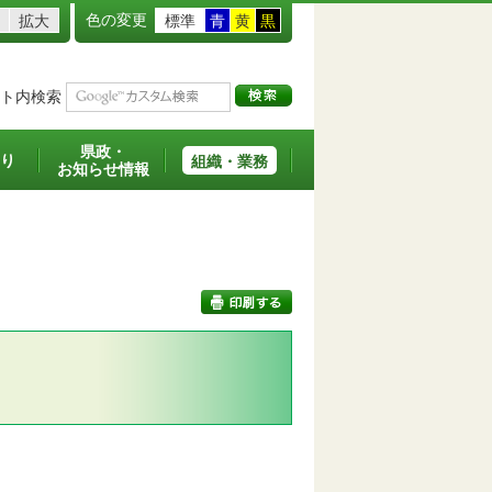
色の変更
拡大
標準
青
黄
黒
ト内検索
県政・
り
組織・業務
お知らせ情報
印刷する