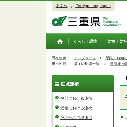
本文へ
Foreign Languages
三重県公式ウェブサイト
くらし・環境
防災・防
トップペ
ージ
現在位置：
トップページ
>
県政・お知
担当所属：
県庁の組織一覧 >
政策企画
広域連携
中部における連携
近畿における連携
その他の広域連携