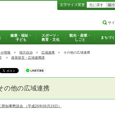
文字サイズ変更
元に戻す
縮小
サイ
健康・福祉・
スポーツ・
観光・産業・
犯
まちづく
子ども
教育・文化
しごと
らせ情報
>
地方自治
>
広域連携
>
その他の広域連携
部
>
政策提言・広域連携課
その他の広域連携
二県知事懇談会
（平成25年05月23日）