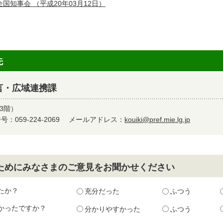
全国知事会
（平成20年03月12日）
先
言・広域連携課
3階）
：059-224-2069
メールアドレス：
kouiki@pref.mie.lg.jp
ためにみなさまのご意見をお聞かせください
たか？
充分だった
ふつう
かったですか？
分かりやすかった
ふつう