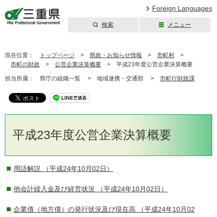
Foreign Languages
検索
メニュー
三重県公式ウェブ
サイト
現在位置：
トップページ
>
県政・お知らせ情報
>
市町村
>
市町の財政
>
公営企業決算概要
>
平成23年度公営企業決算概要
担当所属：
県庁の組織一覧 >
地域連携・交通部 >
市町行財政課
平成23年度公営企業決算概要
用語解説
（平成24年10月02日）
他会計繰入金及び経営状況
（平成24年10月02日）
企業債（地方債）の発行状況及び現在高
（平成24年10月02