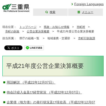
Foreign Languages
検索
メニュー
三重県公式ウェブ
サイト
現在位置：
トップページ
>
県政・お知らせ情報
>
市町村
>
市町の財政
>
公営企業決算概要
>
平成21年度公営企業決算概要
担当所属：
県庁の組織一覧 >
地域連携・交通部 >
市町行財政課
平成21年度公営企業決算概要
用語解説
（平成22年12月07日）
他会計繰入金及び経営状況
（平成22年12月07日）
企業債（地方債）の発行状況及び現在高
（平成22年12月07