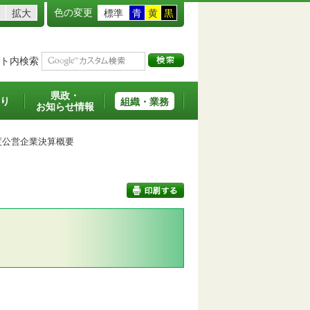
色の変更
拡大
標準
青
黄
黒
ト内検索
県政・
り
組織・業務
お知らせ情報
度公営企業決算概要
印刷する