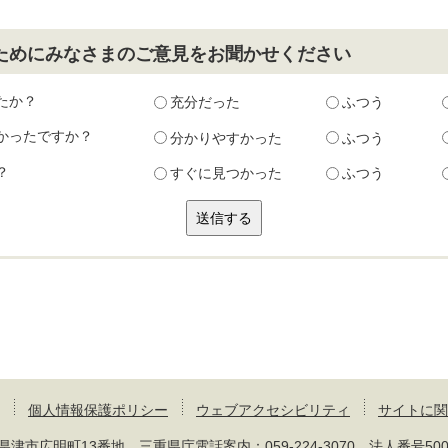
ためにみなさまのご意見をお聞かせください
たか？
充分だった
ふつう
かったですか？
分かりやすかった
ふつう
？
すぐに見つかった
ふつう
個人情報保護ポリシー
ウェブアクセシビリティ
サイトに関
 三重県津市広明町13番地 三重県庁電話案内：
059-224-3070
法人番号50000