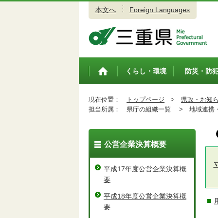
本文へ
Foreign Languages
三重県公式ウェブサイト
くらし・環境
防災・防
トップペ
ージ
現在位置：
トップページ
>
県政・お知
担当所属：
県庁の組織一覧 >
地域連携・
公営企業決算概要
平成17年度公営企業決算概
要
平成18年度公営企業決算概
要