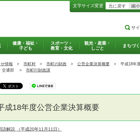
文字サイズ変更
元に戻す
縮小
サイ
健康・福祉・
スポーツ・
観光・産業・
犯
まちづく
子ども
教育・文化
しごと
らせ情報
>
市町村
>
市町の財政
>
公営企業決算概要
>
平成18年
交通部 >
市町行財政課
平成18年度公営企業決算概要
用語解説
（平成20年11月11日）