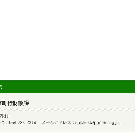
先
市町行財政課
2階）
：059-224-2219
メールアドレス：
shichos@pref.mie.lg.jp