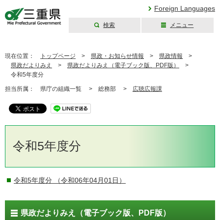
Foreign Languages
検索
メニュー
三重県公式ウェブ
サイト
現在位置：
トップページ
>
県政・お知らせ情報
>
県政情報
>
県政だよりみえ
>
県政だよりみえ（電子ブック版、PDF版）
>
令和5年度分
担当所属：
県庁の組織一覧 >
総務部 >
広聴広報課
令和5年度分
令和5年度分
（令和06年04月01日）
県政だよりみえ（電子ブック版、PDF版）