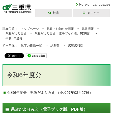
Foreign Languages
検索
メニュー
三重県公式ウェブ
サイト
現在位置：
トップページ
>
県政・お知らせ情報
>
県政情報
>
県政だよりみえ
>
県政だよりみえ（電子ブック版、PDF版）
>
令和6年度分
担当所属：
県庁の組織一覧 >
総務部 >
広聴広報課
令和6年度分
令和6年度分 県政だよりみえ
（令和07年03月27日）
県政だよりみえ（電子ブック版、PDF版）