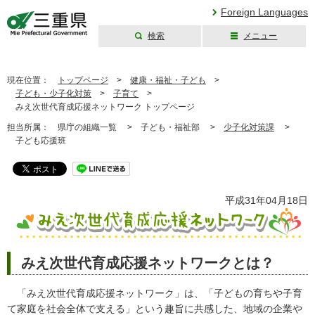
Foreign Languages
検索
メニュー
三重県公式ウェブ
サイト
現在位置：
トップページ
>
健康・福祉・子ども
>
子ども・少子化対策
>
子育て
>
みえ次世代育成応援ネットワーク トップページ
担当所属：
県庁の組織一覧 >
子ども・福祉部 >
少子化対策課
>
子ども応援班
平成31年04月18日
みえ次世代育成応援ネットワークとは？
「みえ次世代育成応援ネットワーク」は、「子どもの育ちや子育
て家庭を社会全体で支える」という趣旨に共感した、地域の企業や