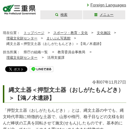
Foreign Languages
検索
メニュー
三重県公式ウェブ
サイト
現在位置：
トップページ
>
スポーツ・教育・文化
>
文化施設
>
埋蔵文化財センター
>
まいぶん写真館
>
縄文土器＜押型文土器（おしがたもんどき）＞【鴻ノ木遺跡】
担当所属：
県庁の組織一覧 >
教育委員会事務局 >
埋蔵文化財センター
>
活用支援課
令和07年11月27日
縄文土器＜押型文土器（おしがたもんどき）
＞【鴻ノ木遺跡】
「押型文土器（おしがたもんどき）」とは、縄文土器の中でも、縄
文時代早期に特徴的な土器で、山形や楕円、格子目などの文様を刻
んだ棒状の工具を回転させて施文(せもん)したものです。基本的に