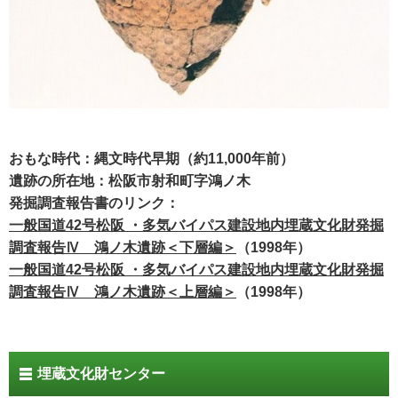
おもな時代：縄文時代早期（約11,000年前）
遺跡の所在地：松阪市射和町字鴻ノ木
発掘調査報告書のリンク：
一般国道42号松阪 ・多気バイパス建設地内埋蔵文化財発掘
調査報告Ⅳ 鴻ノ木遺跡＜下層編＞
（1998年）
一般国道42号松阪 ・多気バイパス建設地内埋蔵文化財発掘
調査報告Ⅳ 鴻ノ木遺跡＜上層編＞
（1998年）
埋蔵文化財センター